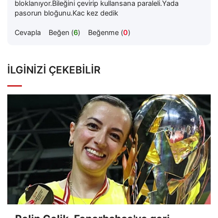
bloklanıyor.Bileğini çevirip kullansana paraleli.Yada
pasorun bloğunu.Kac kez dedik
Cevapla
Beğen (
6
)
Beğenme (
0
)
İLGINIZI ÇEKEBILIR