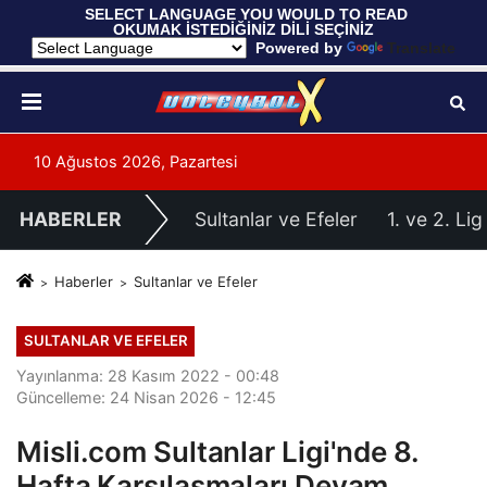
 SELECT LANGUAGE YOU WOULD TO READ 
OKUMAK İSTEDİĞİNİZ DİLİ SEÇİNİZ
  Powered by 
Translate
10 Ağustos 2026, Pazartesi
HABERLER
Sultanlar ve Efeler
1. ve 2. Lig
Haberler
Sultanlar ve Efeler
SULTANLAR VE EFELER
Yayınlanma: 28 Kasım 2022 - 00:48
Güncelleme: 24 Nisan 2026 - 12:45
Misli.com Sultanlar Ligi'nde 8.
Hafta Karşılaşmaları Devam