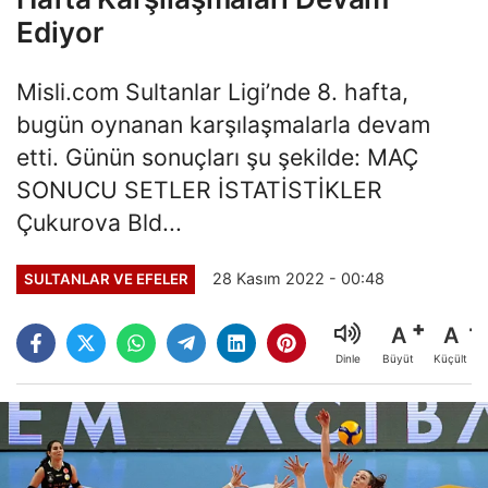
Ediyor
Misli.com Sultanlar Ligi’nde 8. hafta,
bugün oynanan karşılaşmalarla devam
etti. Günün sonuçları şu şekilde: MAÇ
SONUCU SETLER İSTATİSTİKLER
Çukurova Bld...
28 Kasım 2022 - 00:48
SULTANLAR VE EFELER
A
A
Büyüt
Küçült
Dinle