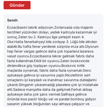
Gönder
Semih
Eczacibasini tebrik ediyorum.Zorlansada oda majanin
tercihleri yüzünden dolayı, yedek kadroyla kazanmak iyi
sonuç.Zaten bu 2. Kadroyu lige yerleştir kesin 4.
Olur.Hatta fenerbahçeyi bile zorlayıp 3. Lüğü bile elinden
alabilir.Bu hafta fener yenilerek sürprize ımza attı.Diyorum
hep fener vargas gelince daha çok toparlanır.lazereva
vasat oyuncu.Eczacibasina tekrar gelirsek fabris daha
fazla kullanılmalı.Etkili bir oyuncu.Zaten boskovicde
dinlendikce güç toplayan oyuncu.Boskovic kritik
maçlarda oynamalı, fabris daha fazla oynamalı.Genc
aybukeye gelince iyi savunma yaptı.Nicolettinin sert
smaçlarını iyi karşıladı ve inanılmaz savunma dublajlarini
çıkardı.Simgenin çıkaramadığı plaselere çok iyi müdahale
etti.Sadece manşette daha da gelişmeli.Ferhat akbaş
aybukeye daha çok şans vermeli.Salihaya gelince
önünde kısa pasör bloğu var ve paralel bomboş gidiyor
sasanin yüksek bloğundan sayı almaya çalışıyor ve