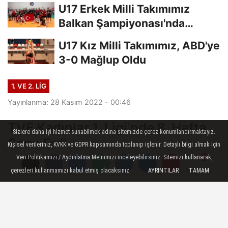
Etti
U17 Erkek Milli Takımımız
Balkan Şampiyonası'nda
Finalde
U17 Kız Milli Takımımız, ABD'ye
3-0 Mağlup Oldu
1. VE 2. LIG
Yayınlanma: 28 Kasım 2022 - 00:46
TVF Kadınlar 1. Ligi'nde 8. Hafta
Sizlere daha iyi hizmet sunabilmek adına sitemizde çerez konumlandırmaktayız.
Sona Erdi
Kişisel verileriniz, KVKK ve GDPR kapsamında toplanıp işlenir. Detaylı bilgi almak için
Veri Politikamızı / Aydınlatma Metnimizi inceleyebilirsiniz. Sitemizi kullanarak,
TVF Kadınlar 1. Ligi’nde 8. hafta,
çerezleri kullanmamızı kabul etmiş olacaksınız.
AYRINTILAR
TAMAM
Yorumlar
Yorumlar
Göztepe-Karşıyaka karşılaşmasıyla sona
erdi.