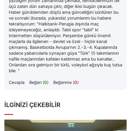
yazdığım yorum zamanında çıkmadı, temsilcilerimizin de
üçü zaten dün sahaya çıktı, diğer ikisi bugün çıkacak.
Haber günddemden düştü ama güncellığini sürdüren bu
ve sonraki (burada, yukarıda) yorumlarımı bu habere
tekrarlıyorum: "Halkbank-Perugia dışında maç
izleyemeyeceğiz, anlaşıldı. Tabii spor "tabii" ki
interrnetten düşürülemiyor. Perşembe günkü önemli
maçlarla da ilgilenen - devlet ve özel - hiçbir kanal
çıkmamış. Basketbolda Avrupa'nın 2.-3.-4. Kupalarında
sadece yabancılarla oynayan güya "Türk" (!) takımlarının
nafile maçlarından kafaları kaldırmaz ama bu kanallar..
Onlardan sıra gelmiyor bir türlü, voleybol ağzıyla kuş tutsa
bile. "
Cevapla
Beğen (
0
)
Beğenme (
0
)
İLGINIZI ÇEKEBILIR