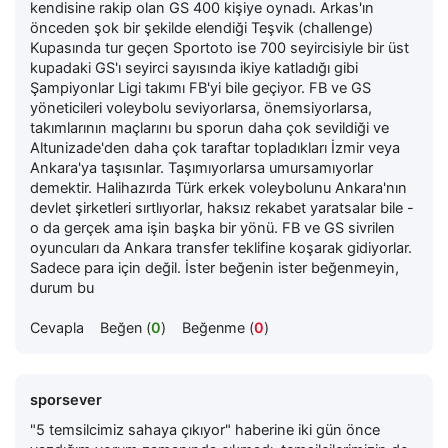
kendisine rakip olan GS 400 kişiye oynadı. Arkas'ın
önceden şok bir şekilde elendiği Teşvik (challenge)
Kupasında tur geçen Sportoto ise 700 seyircisiyle bir üst
kupadaki GS'ı seyirci sayısında ikiye katladığı gibi
Şampiyonlar Ligi takımı FB'yi bile geçiyor. FB ve GS
yöneticileri voleybolu seviyorlarsa, önemsiyorlarsa,
takımlarının maçlarını bu sporun daha çok sevildiği ve
Altunizade'den daha çok taraftar topladıkları İzmir veya
Ankara'ya taşısınlar. Taşımıyorlarsa umursamıyorlar
demektir. Halihazırda Türk erkek voleybolunu Ankara'nın
devlet şirketleri sırtlıyorlar, haksız rekabet yaratsalar bile -
o da gerçek ama işin başka bir yönü. FB ve GS sivrilen
oyuncuları da Ankara transfer teklifine koşarak gidiyorlar.
Sadece para için değil. İster beğenin ister beğenmeyin,
durum bu
Cevapla
Beğen (
0
)
Beğenme (
0
)
sporsever
"5 temsilcimiz sahaya çıkıyor" haberine iki gün önce