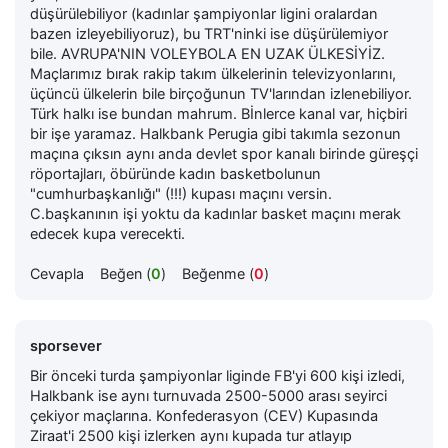
düşürülebiliyor (kadınlar şampiyonlar ligini oralardan
bazen izleyebiliyoruz), bu TRT'ninki ise düşürülemiyor
bile. AVRUPA'NIN VOLEYBOLA EN UZAK ÜLKESİYİZ.
Maçlarımız bırak rakip takım ülkelerinin televizyonlarını,
üçüncü ülkelerin bile birçoğunun TV'larından izlenebiliyor.
Türk halkı ise bundan mahrum. Bİnlerce kanal var, hiçbiri
bir işe yaramaz. Halkbank Perugia gibi takımla sezonun
maçına çıksın aynı anda devlet spor kanalı birinde güreşçi
röportajları, öbüründe kadın basketbolunun
"cumhurbaşkanlığı" (!!!) kupası maçını versin.
C.başkanının işi yoktu da kadınlar basket maçını merak
edecek kupa verecekti.
Cevapla
Beğen (
0
)
Beğenme (
0
)
sporsever
Bir önceki turda şampiyonlar liginde FB'yi 600 kişi izledi,
Halkbank ise aynı turnuvada 2500-5000 arası seyirci
çekiyor maçlarına. Konfederasyon (CEV) Kupasında
Ziraat'i 2500 kişi izlerken aynı kupada tur atlayıp