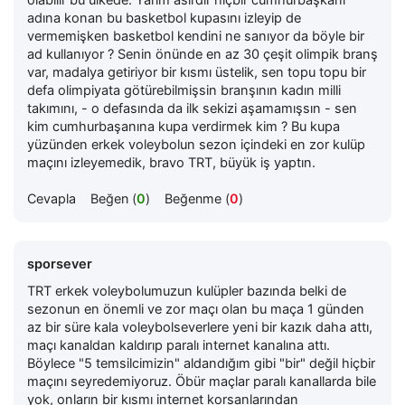
adına konan bu basketbol kupasını izleyip de
vermemişken basketbol kendini ne sanıyor da böyle bir
ad kullanıyor ? Senin önünde en az 30 çeşit olimpik branş
var, madalya getiriyor bir kısmı üstelik, sen topu topu bir
defa olimpiyata götürebilmişsin branşının kadın milli
takımını, - o defasında da ilk sekizi aşamamışsın - sen
kim cumhurbaşanına kupa verdirmek kim ? Bu kupa
yüzünden erkek voleybolun sezon içindeki en zor kulüp
maçını izleyemedik, bravo TRT, büyük iş yaptın.
Cevapla
Beğen (
0
)
Beğenme (
0
)
sporsever
TRT erkek voleybolumuzun kulüpler bazında belki de
sezonun en önemli ve zor maçı olan bu maça 1 günden
az bir süre kala voleybolseverlere yeni bir kazık daha attı,
maçı kanaldan kaldırıp paralı internet kanalına attı.
Böylece "5 temsilcimizin" aldandığım gibi "bir" değil hiçbir
maçını seyredemiyoruz. Öbür maçlar paralı kanallarda bile
yok, onların bir kısmı internet korsanlarından