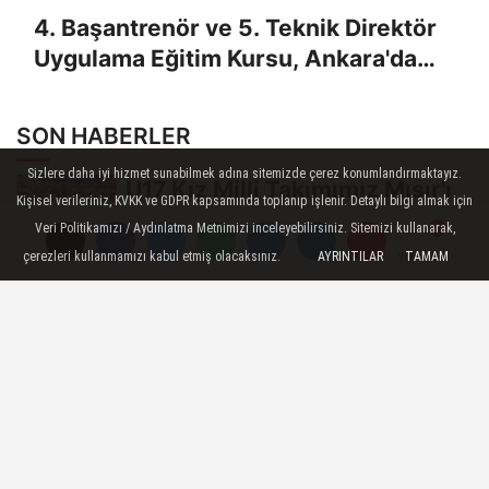
4. Başantrenör ve 5. Teknik Direktör
Uygulama Eğitim Kursu, Ankara'da
Yapıldı
SON HABERLER
Sizlere daha iyi hizmet sunabilmek adına sitemizde çerez konumlandırmaktayız.
U17 Kız Milli Takımımız Mısır'ı
Kişisel verileriniz, KVKK ve GDPR kapsamında toplanıp işlenir. Detaylı bilgi almak için
3-0 Mağlup Etti
Veri Politikamızı / Aydınlatma Metnimizi inceleyebilirsiniz. Sitemizi kullanarak,
çerezleri kullanmamızı kabul etmiş olacaksınız.
AYRINTILAR
TAMAM
Yorumlar
Yorumlar
Yorumlar
U17 Erkek Milli Takımımız
Balkan İkincisi
Filenin Sultanları, Hazırlık
Maçında Fransa'yı 3-1 Mağlup
Etti
U17 Erkek Milli Takımımız
Balkan Şampiyonası'nda
Finalde