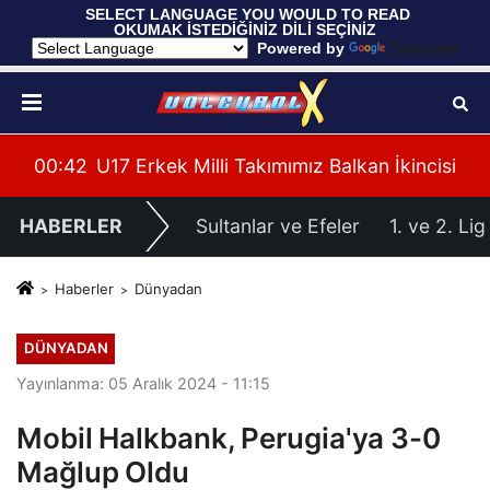
 SELECT LANGUAGE YOU WOULD TO READ 
OKUMAK İSTEDİĞİNİZ DİLİ SEÇİNİZ
  Powered by 
Translate
cisi
00:37
Filenin Sultanları, Hazırlık Maçında Fransa'y
00:
HABERLER
Sultanlar ve Efeler
1. ve 2. Lig
Haberler
Dünyadan
DÜNYADAN
Yayınlanma: 05 Aralık 2024 - 11:15
Mobil Halkbank, Perugia'ya 3-0
Mağlup Oldu