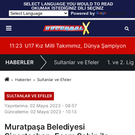
 SELECT LANGUAGE YOU WOULD TO READ 
OKUMAK İSTEDİĞİNİZ DİLİ SEÇİNİZ
  Powered by 
Translate
 Maçı Oynadı
11:23
U17 Kız Milli Takımımız, Dünya Şampiyonası'n
11:
HABERLER
Sultanlar ve Efeler
1. ve 2. Lig
Haberler
Sultanlar ve Efeler
SULTANLAR VE EFELER
Yayınlanma: 02 Mayıs 2023 - 08:57
Güncelleme: 02 Mayıs 2023 - 10:13
Muratpaşa Belediyesi