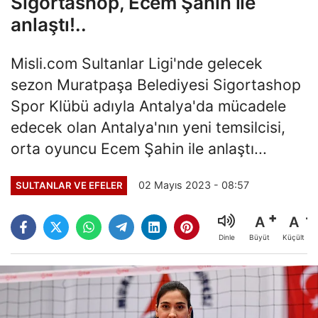
Sigortashop, Ecem Şahin ile
anlaştı!..
Misli.com Sultanlar Ligi'nde gelecek
sezon Muratpaşa Belediyesi Sigortashop
Spor Klübü adıyla Antalya'da mücadele
edecek olan Antalya'nın yeni temsilcisi,
orta oyuncu Ecem Şahin ile anlaştı...
02 Mayıs 2023 - 08:57
SULTANLAR VE EFELER
A
A
Büyüt
Küçült
Dinle