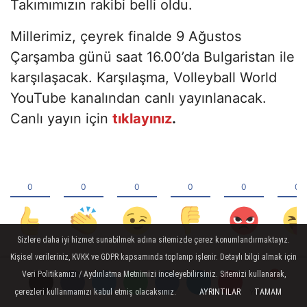
Takımımızın rakibi belli oldu.
Millerimiz, çeyrek finalde 9 Ağustos
Çarşamba günü saat 16.00’da Bulgaristan ile
karşılaşacak. Karşılaşma, Volleyball World
YouTube kanalından canlı yayınlanacak.
Canlı yayın için
tıklayınız
.
Sizlere daha iyi hizmet sunabilmek adına sitemizde çerez konumlandırmaktayız.
Kişisel verileriniz, KVKK ve GDPR kapsamında toplanıp işlenir. Detaylı bilgi almak için
Veri Politikamızı / Aydınlatma Metnimizi inceleyebilirsiniz. Sitemizi kullanarak,
YORUMLAR
çerezleri kullanmamızı kabul etmiş olacaksınız.
AYRINTILAR
TAMAM
Yorumlar
Yorumlar
Yorumlar
Yorumlar