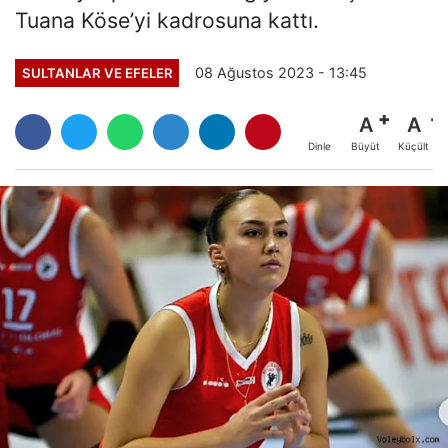
Tuana Köse’yi kadrosuna kattı.
08 Ağustos 2023 - 13:45
SULTANLAR VE EFELER
A
A
Büyüt
Küçült
Dinle