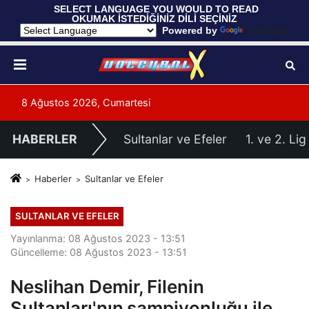
 SELECT LANGUAGE YOU WOULD TO READ 
OKUMAK İSTEDİĞİNİZ DİLİ SEÇİNİZ
  Powered by 
Translate
8 Ağustos 2026, Cumartesi
HABERLER
Sultanlar ve Efeler
1. ve 2. Lig
Haberler
Sultanlar ve Efeler
SULTANLAR VE EFELER
Yayınlanma: 08 Ağustos 2023 - 13:51
Güncelleme: 08 Ağustos 2023 - 13:51
Neslihan Demir, Filenin
Sultanları'nın şampiyonluğu ile