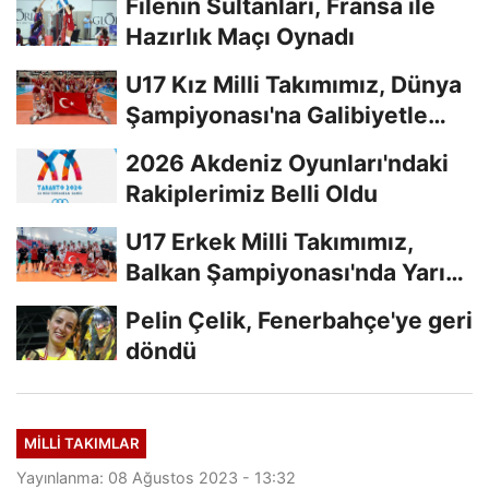
Filenin Sultanları, Fransa ile
Hazırlık Maçı Oynadı
U17 Kız Milli Takımımız, Dünya
Şampiyonası'na Galibiyetle
Başladı...
2026 Akdeniz Oyunları'ndaki
Rakiplerimiz Belli Oldu
U17 Erkek Milli Takımımız,
Balkan Şampiyonası'nda Yarı
Finalde
Pelin Çelik, Fenerbahçe'ye geri
döndü
MILLI TAKIMLAR
Yayınlanma: 08 Ağustos 2023 - 13:32