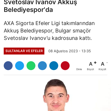
Svetoslav Ivanov Akkuş
Belediyespor'da
AXA Sigorta Efeler Ligi takımlarından
Akkuş Belediyespor, Bulgar smaçör
Svetoslav Ivanov’u kadrosuna kattı.
08 Ağustos 2023 - 13:35
SULTANLAR VE EFELER
A
A
Büyüt
Küçült
Dinle