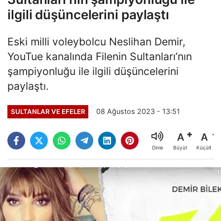
ilgili düşüncelerini paylaştı
Eski milli voleybolcu Neslihan Demir,
YouTue kanalında Filenin Sultanları’nın
şampiyonluğu ile ilgili düşüncelerini
paylaştı.
08 Ağustos 2023 - 13:51
SULTANLAR VE EFELER
A
A
Büyüt
Küçült
Dinle