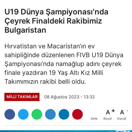
U19 Dünya Şampiyonası'nda
Çeyrek Finaldeki Rakibimiz
Bulgaristan
Hırvatistan ve Macaristan’ın ev
sahipliğinde düzenlenen FIVB U19 Dünya
Şampiyonası’nda namağlup adını çeyrek
finale yazdıran 19 Yaş Altı Kız Milli
Takımımızın rakibi belli oldu.
08 Ağustos 2023 - 13:32
MILLI TAKIMLAR
A
A
Büyüt
Küçült
Dinle