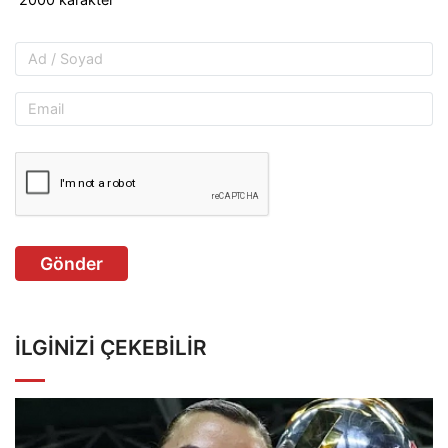
Gönder
İLGINIZI ÇEKEBILIR