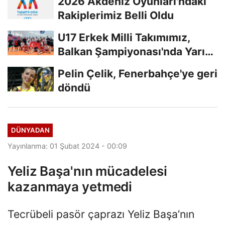
2026 Akdeniz Oyunları'ndaki
Rakiplerimiz Belli Oldu
U17 Erkek Milli Takımımız,
Balkan Şampiyonası'nda Yarı
Finalde
Pelin Çelik, Fenerbahçe'ye geri
döndü
DÜNYADAN
Yayınlanma: 01 Şubat 2024 - 00:09
Yeliz Başa'nın mücadelesi
kazanmaya yetmedi
Tecrübeli pasör çaprazı Yeliz Başa’nın