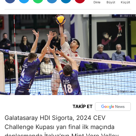
Büyüt
Küçült
Dinle
TAKİP ET
Galatasaray HDI Sigorta, 2024 CEV
Challenge Kupası yarı final ilk maçında
deplasmanda İtalya’nın Mint Vero Volley