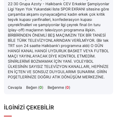
22:30 Grupa Azoty - Halkbank CEV Erkekler Şampiyonlar
Ligi Yayın Yok Yukarıdaki liste SPOR EKRANI sitesine göre
çarşamba akşamı oynayacağımız kadın erkek çok kritik
teşvik kupası yarıfinalleri, konfederasyon kupası
çeyrekfinalleri ve şampiyonlar ligi çeyrek final ön turu
(play-off) maçlarının televizyon programına ilişkin.
BİRBİRİNDEN ÖNEMLİ BEŞ MAÇIMIZIN TEK BİR TANESİ
BİLE TÜRK TELEVİZYONLARINDAN VERİLMİYOR. (Bir tek
TRT son 24 saatte Halkbank'ı programına aldı) O GÜN
HANGİ KANAL HANGİ UYDURUK BASKET VEYA FUTBOL
MAÇI YAYINLAYACAK DİYE KONTROL ETMEDİM.
SİNİRLERİMİ BOZMAMAK İÇİN YANİ. VOLEYBOL
ÜLKESİNİN SAYISIZ TELEVİZYON KANALLARI, HEPİNİZE
EN İÇTEN VE SONSUZ DUYGULARIMI SUNARIM. GİRİN
POŞETLERİNİZE DOĞRU ATIK DÖNÜŞÜM MERKEZİNE.
Cevapla
Beğen (
0
)
Beğenme (
0
)
İLGINIZI ÇEKEBILIR