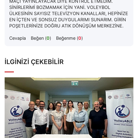
MAÇI YAYINLAYACAK DİYE KONTROL ETMEDİM.
SİNİRLERİMİ BOZMAMAK İÇİN YANİ. VOLEYBOL
ÜLKESİNİN SAYISIZ TELEVİZYON KANALLARI, HEPİNİZE
EN İÇTEN VE SONSUZ DUYGULARIMI SUNARIM. GİRİN
POŞETLERİNİZE DOĞRU ATIK DÖNÜŞÜM MERKEZİNE.
Cevapla
Beğen (
0
)
Beğenme (
0
)
İLGINIZI ÇEKEBILIR