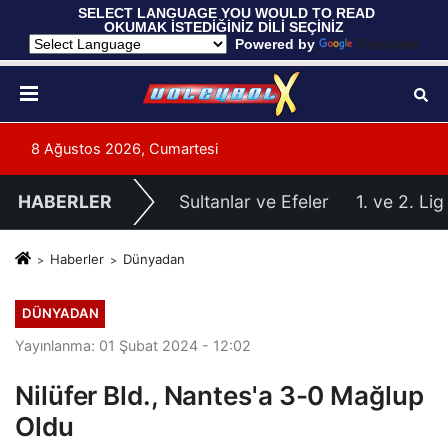
 SELECT LANGUAGE YOU WOULD TO READ 
OKUMAK İSTEDİĞİNİZ DİLİ SEÇİNİZ
  Powered by 
Translate
8 Ağustos 2026, Cumartesi
HABERLER
Sultanlar ve Efeler
1. ve 2. Lig
Haberler
Dünyadan
DÜNYADAN
Yayınlanma: 01 Şubat 2024 - 12:02
Nilüfer Bld., Nantes'a 3-0 Mağlup
Oldu