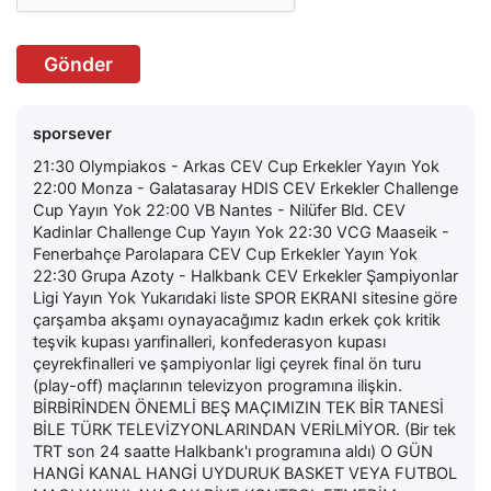
Gönder
sporsever
21:30 Olympiakos - Arkas CEV Cup Erkekler Yayın Yok
22:00 Monza - Galatasaray HDIS CEV Erkekler Challenge
Cup Yayın Yok 22:00 VB Nantes - Nilüfer Bld. CEV
Kadinlar Challenge Cup Yayın Yok 22:30 VCG Maaseik -
Fenerbahçe Parolapara CEV Cup Erkekler Yayın Yok
22:30 Grupa Azoty - Halkbank CEV Erkekler Şampiyonlar
Ligi Yayın Yok Yukarıdaki liste SPOR EKRANI sitesine göre
çarşamba akşamı oynayacağımız kadın erkek çok kritik
teşvik kupası yarıfinalleri, konfederasyon kupası
çeyrekfinalleri ve şampiyonlar ligi çeyrek final ön turu
(play-off) maçlarının televizyon programına ilişkin.
BİRBİRİNDEN ÖNEMLİ BEŞ MAÇIMIZIN TEK BİR TANESİ
BİLE TÜRK TELEVİZYONLARINDAN VERİLMİYOR. (Bir tek
TRT son 24 saatte Halkbank'ı programına aldı) O GÜN
HANGİ KANAL HANGİ UYDURUK BASKET VEYA FUTBOL