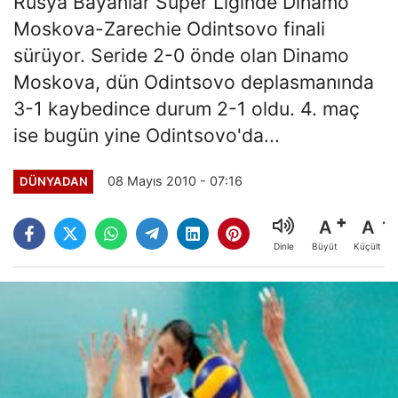
Rusya Bayanlar Süper Liginde Dinamo
Moskova-Zarechie Odintsovo finali
sürüyor. Seride 2-0 önde olan Dinamo
Moskova, dün Odintsovo deplasmanında
3-1 kaybedince durum 2-1 oldu. 4. maç
ise bugün yine Odintsovo'da...
08 Mayıs 2010 - 07:16
DÜNYADAN
A
A
Büyüt
Küçült
Dinle