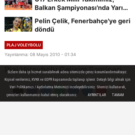
Balkan Şampiyonası'nda Yarı
Finalde
Pelin Çelik, Fenerbahçe'ye geri
döndü
PLAJ VOLEYBOLU
Yayınlanma: 08 Mayıs 2010 - 01:34
Plaj Voleybolu Gelişim Semineri
Sizlere daha iyi hizmet sunabilmek adına sitemizde çerez konumlandırmaktayız.
Kişisel verileriniz, KVKK ve GDPR kapsamında toplanıp işlenir. Detaylı bilgi almak için
TVF Plaj Voleybolu Proje Danışmanı Troy
Veri Politikamızı / Aydınlatma Metnimizi inceleyebilirsiniz. Sitemizi kullanarak,
Richard TANNER'ın vereceği "Plaj
çerezleri kullanmamızı kabul etmiş olacaksınız.
AYRINTILAR
TAMAM
Yorumlar
Yorumlar
Voleybolu Gelişim Semineri" 15-16 Mayıs
tarihlerinde Alanya'da yapılıyor.
08 Mayıs 2010 - 01:34
PLAJ VOLEYBOLU