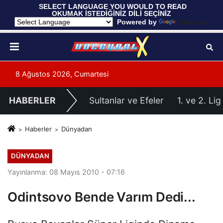
 SELECT LANGUAGE YOU WOULD TO READ 
OKUMAK İSTEDİĞİNİZ DİLİ SEÇİNİZ
  Powered by 
Translate
8 Ağustos 2026, Cumartesi
HABERLER
Sultanlar ve Efeler
1. ve 2. Lig
Haberler
Dünyadan
DÜNYADAN
Yayınlanma: 08 Mayıs 2010 - 07:16
Odintsovo Bende Varım Dedi...