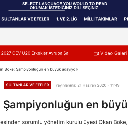
 SELECT LANGUAGE YOU WOULD TO READ 
OKUMAK İSTEDİĞİNİZ DİLİ SEÇİNİZ
  Powered by 
Translate
SULTANLAR VE EFELER
1. VE 2. LIG
MILLI TAKIMLAR
P
Gizlilik İlkeleri
Video Galeri
, 2027 CEV U20 Erkekler Avrupa Şampiyonası İlk Tur Elemeleri Hazır
an Böke: Şampiyonluğun en büyük adayıydık
SULTANLAR VE EFELER
Yayınlanma: 21 Haziran 2020 - 11:49
 Şampiyonluğun en büyü
besinden sorumlu yönetim kurulu üyesi Okan Böke, 