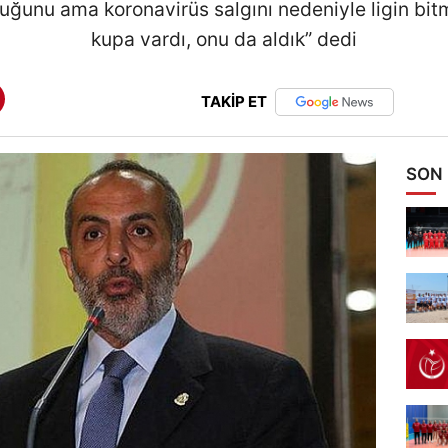
unu ama koronavirüs salgını nedeniyle ligin bitme
kupa vardı, onu da aldık” dedi
TAKİP ET
SON