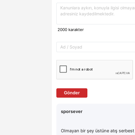
Gönder
sporsever
OImayan bir şey üstüne atış serbest t