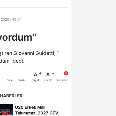
 2020 - 10:04
ıyordum"
ştıran Giovanni Guidetti, ”
dum” dedi.
A
A
Büyüt
Küçült
Dinle
Yazdır
Yorumlar
 HABERLER
U20 Erkek Millî
Takımımız, 2027 CEV