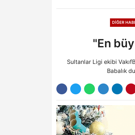
DIĞER HAB
"En büy
Sultanlar Ligi ekibi Vakıf
Babalık d