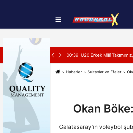
Künye
İletişim
Çerez Politikası
SON DAKİKA:
su Alanya’da Başladı
00:39
U20 Erkek Millî Takımımız
Haberler
Sultanlar ve Efeler
Ok
Okan Böke:
Galatasaray’ın voleybol şu