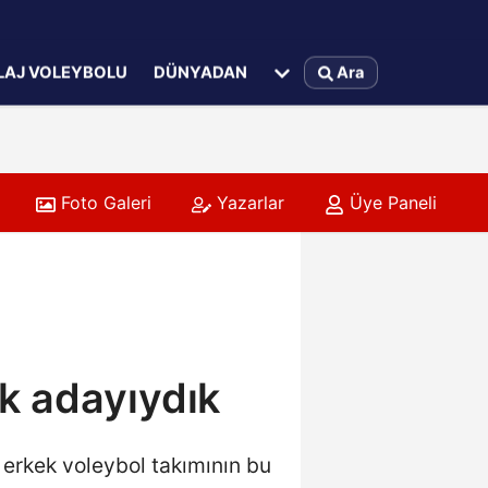
LAJ VOLEYBOLU
DÜNYADAN
Ara
Foto Galeri
Yazarlar
Üye Paneli
lıklarına Başladı
k adayıydık
erkek voleybol takımının bu