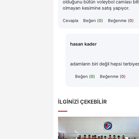
olduğunu bütün voleybol camiası biliy
olmayan kesimine satış yapıyor.
Cevapla
Beğen (
0
)
Beğenme (
0
)
hasan kader
adamların biri değil hepsi terbiyes
Beğen (
0
)
Beğenme (
0
)
İLGINIZI ÇEKEBILIR