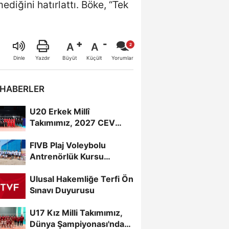
diğini hatırlattı. Böke, “Tek
A
A
Büyüt
Küçült
Dinle
Yazdır
Yorumlar
 HABERLER
U20 Erkek Millî
Takımımız, 2027 CEV
U20 Erkekler Avrupa
FIVB Plaj Voleybolu
Şampiyonası...
Antrenörlük Kursu
Alanya’da Başladı
Ulusal Hakemliğe Terfi Ön
Sınavı Duyurusu
U17 Kız Milli Takımımız,
Dünya Şampiyonası'nda