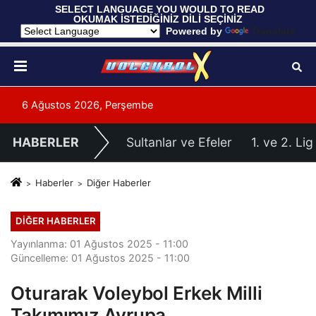
 SELECT LANGUAGE YOU WOULD TO READ 
OKUMAK İSTEDİĞİNİZ DİLİ SEÇİNİZ
  Powered by 
Translate
6 Ağustos 2026, Perşembe
HABERLER
Sultanlar ve Efeler
1. ve 2. Lig
Haberler
Diğer Haberler
DIĞER HABERLER
Yayınlanma: 01 Ağustos 2025 - 11:00
Güncelleme: 01 Ağustos 2025 - 11:00
Oturarak Voleybol Erkek Milli
Takımımız Avrupa