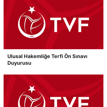
Ulusal Hakemliğe Terfi Ön Sınavı
Duyurusu