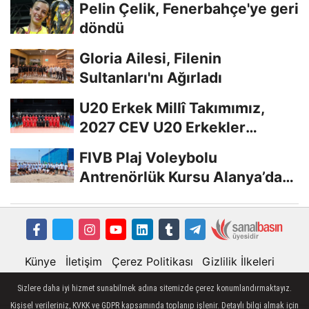
Pelin Çelik, Fenerbahçe'ye geri
döndü
Gloria Ailesi, Filenin
Sultanları'nı Ağırladı
U20 Erkek Millî Takımımız,
2027 CEV U20 Erkekler
Avrupa Şampiyonası...
FIVB Plaj Voleybolu
Antrenörlük Kursu Alanya’da
Başladı
Künye
İletişim
Çerez Politikası
Gizlilik İlkeleri
Sizlere daha iyi hizmet sunabilmek adına sitemizde çerez konumlandırmaktayız.
Kişisel verileriniz, KVKK ve GDPR kapsamında toplanıp işlenir. Detaylı bilgi almak için