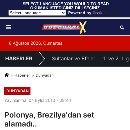
 SELECT LANGUAGE YOU WOULD TO READ 
OKUMAK İSTEDİĞİNİZ DİLİ SEÇİNİZ
  Powered by 
Translate
8 Ağustos 2026, Cumartesi
HABERLER
Sultanlar ve Efeler
1. ve 2. Lig
Haberler
Dünyadan
DÜNYADAN
Yayınlanma: 04 Eylül 2010 - 08:44
Polonya, Brezilya'dan set
alamadı..