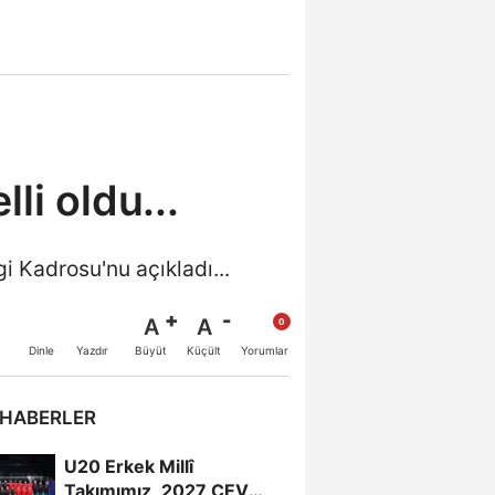
li oldu...
gi Kadrosu'nu açıkladı...
A
A
Büyüt
Küçült
Dinle
Yazdır
Yorumlar
 HABERLER
U20 Erkek Millî
Takımımız, 2027 CEV