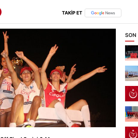
TAKİP ET
SON