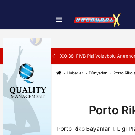
Künye
İletişim
Çerez Politikası
SON DAKİKA:
su Alanya’da Başladı
00:39
U20 Erkek Millî Takımımız
Haberler
Dünyadan
Porto Riko 
Porto Ri
Porto Riko Bayanlar 1. Ligi P