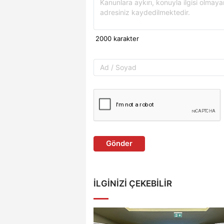
Gönder
İLGINIZI ÇEKEBILIR