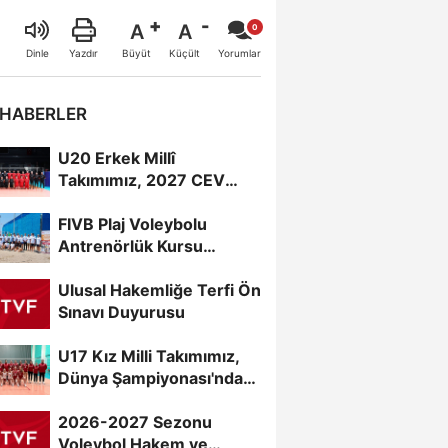
A
A
Büyüt
Küçült
Dinle
Yazdır
Yorumlar
 HABERLER
U20 Erkek Millî
Takımımız, 2027 CEV
U20 Erkekler Avrupa
FIVB Plaj Voleybolu
Şampiyonası...
Antrenörlük Kursu
Alanya’da Başladı
Ulusal Hakemliğe Terfi Ön
Sınavı Duyurusu
U17 Kız Milli Takımımız,
Dünya Şampiyonası'nda
Sahne Alıyor
2026-2027 Sezonu
Voleybol Hakem ve