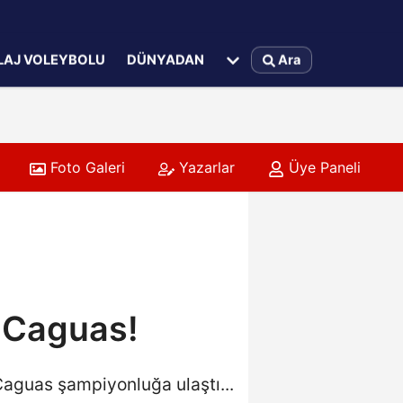
LAJ VOLEYBOLU
DÜNYADAN
Ara
Foto Galeri
Yazarlar
Üye Paneli
lıklarına Başladı
e Caguas!
 Caguas şampiyonluğa ulaştı...