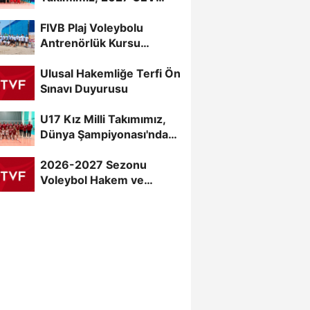
U20 Erkekler Avrupa
FIVB Plaj Voleybolu
Şampiyonası...
Antrenörlük Kursu
Alanya’da Başladı
Ulusal Hakemliğe Terfi Ön
Sınavı Duyurusu
U17 Kız Milli Takımımız,
Dünya Şampiyonası'nda
Sahne Alıyor
2026-2027 Sezonu
Voleybol Hakem ve
Gözlemci Klasman Sınavı
“İlk...