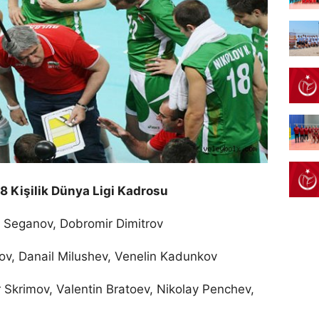
18 Kişilik Dünya Ligi Kadrosu
i Seganov, Dobromir Dimitrov
ov, Danail Milushev, Venelin Kadunkov
 Skrimov, Valentin Bratoev, Nikolay Penchev,