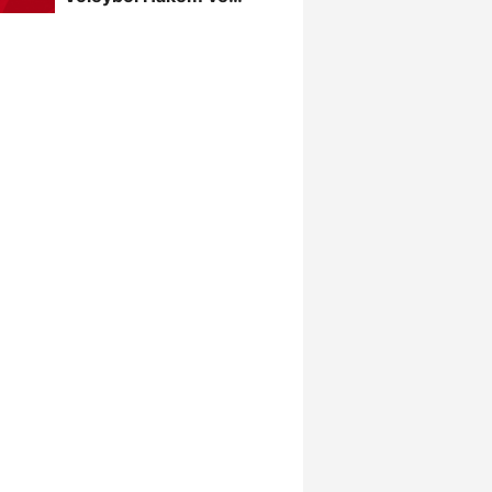
Gözlemci Klasman Sınavı
“İlk...