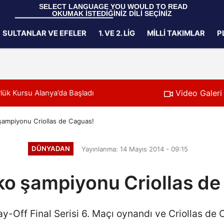
 SELECT LANGUAGE YOU WOULD TO READ 
OKUMAK İSTEDİĞİNİZ DİLİ SEÇİNİZ
  Powered by 
Translate
SULTANLAR VE EFELER
1. VE 2. LIG
MILLI TAKIMLAR
P
Gizlilik İlkeleri
Video Galeri
, 2027 CEV U20 Erkekler Avrupa Şampiyonası İlk Tur Elemeleri Hazır
şampiyonu Criollas de Caguas!
DÜNYADAN
Yayınlanma: 14 Mayıs 2014 - 09:15
ko şampiyonu Criollas d
lay-Off Final Serisi 6. Maçı oynandı ve Criollas de