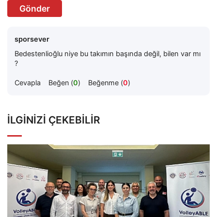
Gönder
sporsever
Bedestenlioğlu niye bu takımın başında değil, bilen var mı
?
Cevapla
Beğen (
0
)
Beğenme (
0
)
İLGINIZI ÇEKEBILIR