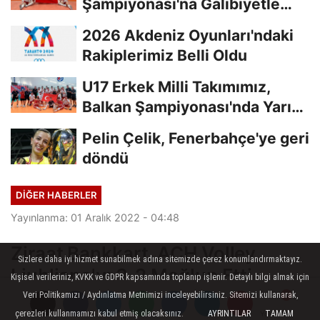
Şampiyonası'na Galibiyetle
Başladı...
2026 Akdeniz Oyunları'ndaki
Rakiplerimiz Belli Oldu
U17 Erkek Milli Takımımız,
Balkan Şampiyonası'nda Yarı
Finalde
Pelin Çelik, Fenerbahçe'ye geri
döndü
DIĞER HABERLER
Yayınlanma: 01 Aralık 2022 - 04:48
Ziraat Bankkart, ACH Volley
Sizlere daha iyi hizmet sunabilmek adına sitemizde çerez konumlandırmaktayız.
Ljubljana'yı 3-2 Mağlup Etti
Kişisel verileriniz, KVKK ve GDPR kapsamında toplanıp işlenir. Detaylı bilgi almak için
Veri Politikamızı / Aydınlatma Metnimizi inceleyebilirsiniz. Sitemizi kullanarak,
Ziraat Bankkart, CEV Şampiyonlar Ligi E
çerezleri kullanmamızı kabul etmiş olacaksınız.
AYRINTILAR
TAMAM
Yorumlar
Yorumlar