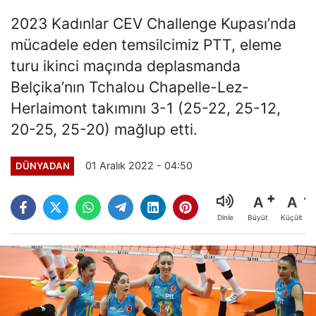
2023 Kadınlar CEV Challenge Kupası’nda
mücadele eden temsilcimiz PTT, eleme
turu ikinci maçında deplasmanda
Belçika’nın Tchalou Chapelle-Lez-
Herlaimont takımını 3-1 (25-22, 25-12,
20-25, 25-20) mağlup etti.
01 Aralık 2022 - 04:50
DÜNYADAN
A
A
Büyüt
Küçült
Dinle