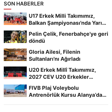
SON HABERLER
U17 Erkek Milli Takımımız,
Balkan Şampiyonası'nda Yarı
Finalde
Pelin Çelik, Fenerbahçe'ye geri
döndü
Gloria Ailesi, Filenin
Sultanları'nı Ağırladı
U20 Erkek Millî Takımımız,
2027 CEV U20 Erkekler
Avrupa Şampiyonası...
FIVB Plaj Voleybolu
Antrenörlük Kursu Alanya’da
Başladı