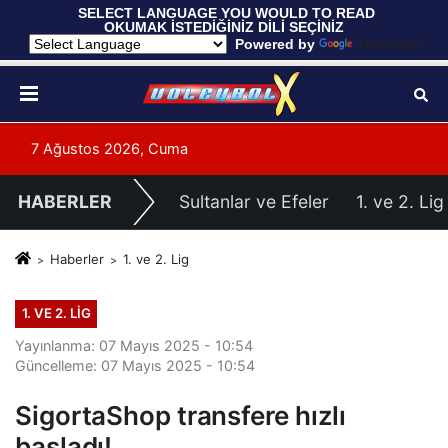
 SELECT LANGUAGE YOU WOULD TO READ 
OKUMAK İSTEDİĞİNİZ DİLİ SEÇİNİZ
  Powered by 
Translate
7 Ağustos 2026, Cuma
HABERLER
Sultanlar ve Efeler
1. ve 2. Lig
Haberler
1. ve 2. Lig
1. VE 2. LIG
Yayınlanma: 07 Mayıs 2025 - 10:54
Güncelleme: 07 Mayıs 2025 - 10:54
SigortaShop transfere hızlı
başladı!..