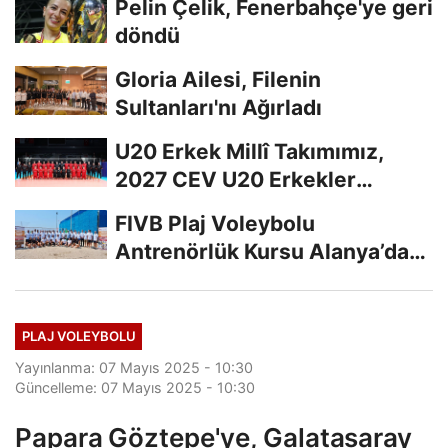
Pelin Çelik, Fenerbahçe'ye geri
döndü
Gloria Ailesi, Filenin
Sultanları'nı Ağırladı
U20 Erkek Millî Takımımız,
2027 CEV U20 Erkekler
Avrupa Şampiyonası...
FIVB Plaj Voleybolu
Antrenörlük Kursu Alanya’da
Başladı
PLAJ VOLEYBOLU
Yayınlanma: 07 Mayıs 2025 - 10:30
Güncelleme: 07 Mayıs 2025 - 10:30
Papara Göztepe'ye, Galatasaray