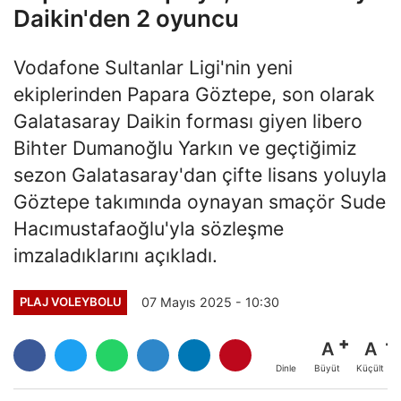
Daikin'den 2 oyuncu
Vodafone Sultanlar Ligi'nin yeni
ekiplerinden Papara Göztepe, son olarak
Galatasaray Daikin forması giyen libero
Bihter Dumanoğlu Yarkın ve geçtiğimiz
sezon Galatasaray'dan çifte lisans yoluyla
Göztepe takımında oynayan smaçör Sude
Hacımustafaoğlu'yla sözleşme
imzaladıklarını açıkladı.
07 Mayıs 2025 - 10:30
PLAJ VOLEYBOLU
A
A
Büyüt
Küçült
Dinle