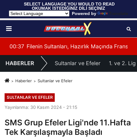
 SELECT LANGUAGE YOU WOULD TO READ 
OKUMAK İSTEDİĞİNİZ DİLİ SEÇİNİZ
  Powered by 
Translate
cisi
00:37
Filenin Sultanları, Hazırlık Maçında Fransa'y
00:
HABERLER
Sultanlar ve Efeler
1. ve 2. Lig
Haberler
Sultanlar ve Efeler
SULTANLAR VE EFELER
Yayınlanma: 30 Kasım 2024 - 21:15
SMS Grup Efeler Ligi'nde 11.Hafta
Tek Karşılaşmayla Başladı