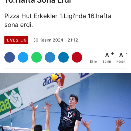
Pizza Hut Erkekler 1.Ligi’nde 16.hafta
sona erdi.
30 Kasım 2024 - 21:12
1. VE 2. LIG
A
A
Büyüt
Küçült
Dinle