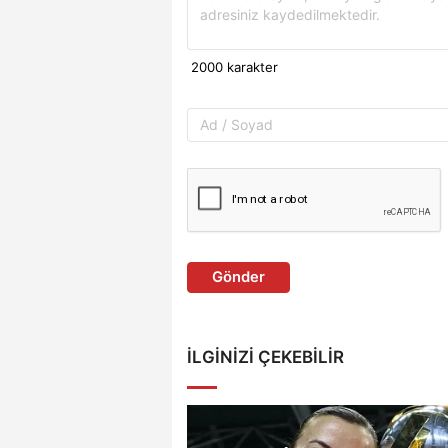
Gönder
İLGINIZI ÇEKEBILIR