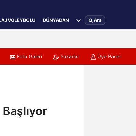
LAJ VOLEYBOLU
DÜNYADAN
Ara
Foto Galeri
Yazarlar
Üye Paneli
 Başlıyor