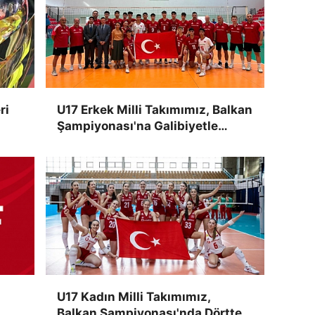
ri
U17 Erkek Milli Takımımız, Balkan
Şampiyonası'na Galibiyetle
Başladı
U17 Kadın Milli Takımımız,
Balkan Şampiyonası'nda Dörtte