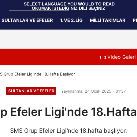
 SELECT LANGUAGE YOU WOULD TO READ 
OKUMAK İSTEDİĞİNİZ DİLİ SEÇİNİZ
  Powered by 
Translate
SULTANLAR VE EFELER
1. VE 2. LIG
MILLI TAKIMLAR
P
Gizlilik İlkeleri
Video Galeri
 Grup Efeler Ligi'nde 18.Hafta Başlıyor
SULTANLAR VE EFELER
Yayınlanma: 24 Ocak 2025 - 01:37
 Efeler Ligi'nde 18.Hafta
SMS Grup Efeler Ligi'nde 18.hafta başlıyor.