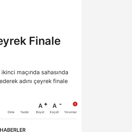
eyrek Finale
u ikinci maçında sahasında
ederek adını çeyrek finale
A
A
Büyüt
Küçült
Dinle
Yazdır
Yorumlar
 HABERLER