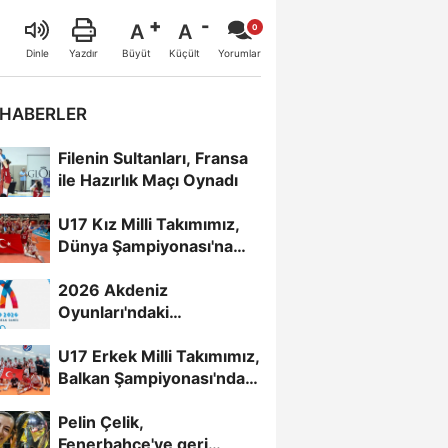
A
A
Büyüt
Küçült
Dinle
Yazdır
Yorumlar
 HABERLER
Filenin Sultanları, Fransa
ile Hazırlık Maçı Oynadı
U17 Kız Milli Takımımız,
Dünya Şampiyonası'na
Galibiyetle Başladı...
2026 Akdeniz
Oyunları'ndaki
Rakiplerimiz Belli Oldu
U17 Erkek Milli Takımımız,
Balkan Şampiyonası'nda
Yarı Finalde
Pelin Çelik,
Fenerbahçe'ye geri