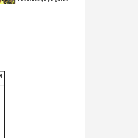
döndü
M