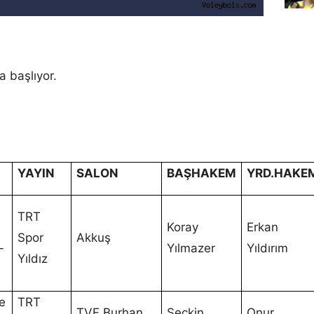
a başlıyor.
YAYIN
SALON
BAŞHAKEM
YRD.HAKE
TRT
Koray
Erkan
Spor
Akkuş
-
Yılmazer
Yıldırım
Yıldız
e
TRT
TVF Burhan
Seçkin
Onur