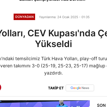
Dört Yaptı
DÜNYADAN
Yayınlanma: 24 Ocak 2025 - 01:35
olları, CEV Kupası'nda Ç
Yükseldi
ndaki temsilcimiz Türk Hava Yolları, play-off tur
everen takımını 3-0 (25-19, 25-23, 25-17) mağlup 
yazdırdı.
TAKİP ET
SON