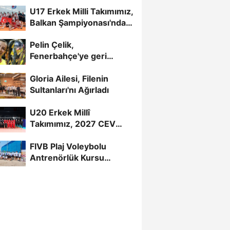
U17 Erkek Milli Takımımız,
Balkan Şampiyonası'nda
Yarı Finalde
Pelin Çelik,
Fenerbahçe'ye geri
döndü
Gloria Ailesi, Filenin
Sultanları'nı Ağırladı
U20 Erkek Millî
Takımımız, 2027 CEV
U20 Erkekler Avrupa
FIVB Plaj Voleybolu
Şampiyonası...
Antrenörlük Kursu
Alanya’da Başladı