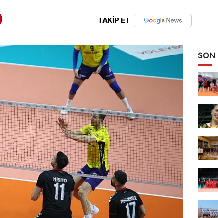
TAKİP ET
SON