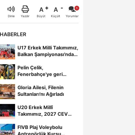
A
A
Büyüt
Küçült
Dinle
Yazdır
Yorumlar
 HABERLER
U17 Erkek Milli Takımımız,
Balkan Şampiyonası'nda
Yarı Finalde
Pelin Çelik,
Fenerbahçe'ye geri
döndü
Gloria Ailesi, Filenin
Sultanları'nı Ağırladı
U20 Erkek Millî
Takımımız, 2027 CEV
U20 Erkekler Avrupa
FIVB Plaj Voleybolu
Şampiyonası...
Antrenörlük Kursu