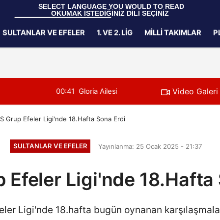
 SELECT LANGUAGE YOU WOULD TO READ 
OKUMAK İSTEDİĞİNİZ DİLİ SEÇİNİZ
  Powered by 
Translate
SULTANLAR VE EFELER
1. VE 2. LIG
MILLI TAKIMLAR
P
Gizlilik İlkeleri
Video Galeri
arı'nı Ağırladı
00:39
U20 Erkek Millî
 Grup Efeler Ligi'nde 18.Hafta Sona Erdi
SULTANLAR VE EFELER
Yayınlanma: 25 Ocak 2025 - 21:37
Efeler Ligi'nde 18.Hafta
ler Ligi'nde 18.hafta bugün oynanan karşılaşmalar