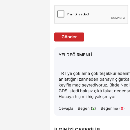
Gönder
YELDEĞİRMENLİ
TRT'ye çok ama çok teşekkür ederim. 
anlattığını zanneden panayır çığırtkan
keyifle maç seyrediyoruz. Birde Ne
GDS istedi haksız çıktı fakat nedense
Hocaya hiç mi hiç yakışmıyor.
Cevapla
Beğen (
2
)
Beğenme (
0
)
İLGINIZI ÇEKEBILIR