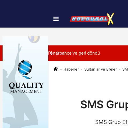
Künye
İletişim
Çerez Politikası
SON DAKİKA:
dü
00:41
Gloria Ailesi, Filenin Sultanl
Haberler
Sultanlar ve Efeler
SMS
SMS Grup 
SMS Grup Efe