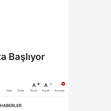
ta Başlıyor
A
A
Büyüt
Küçült
Dinle
Yazdır
Yorumlar
 HABERLER