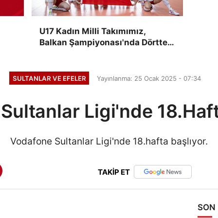
U17 Kadın Milli Takımımız,
Balkan Şampiyonası'nda Dörtte
Dört Yaptı
SULTANLAR VE EFELER
Yayınlanma: 25 Ocak 2025 - 07:34
ultanlar Ligi'nde 18.Haf
Vodafone Sultanlar Ligi'nde 18.hafta başlıyor.
TAKİP ET
SON