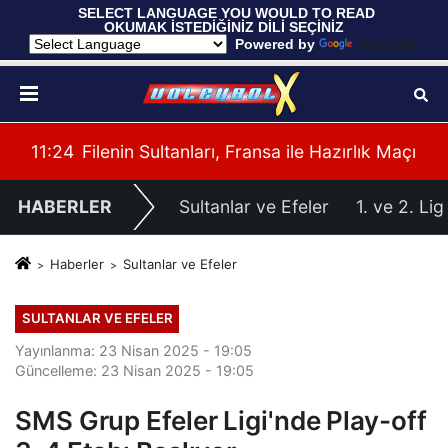
 SELECT LANGUAGE YOU WOULD TO READ 
OKUMAK İSTEDİĞİNİZ DİLİ SEÇİNİZ
  Powered by 
Translate
imiz Belli Oldu
11:24
Filenin Sultanları, Fransa ile Hazırlık Maçı Oy
HABERLER
Sultanlar ve Efeler
1. ve 2. Lig
Haberler
Sultanlar ve Efeler
SULTANLAR VE EFELER
Yayınlanma: 23 Nisan 2025 - 19:05
Güncelleme: 23 Nisan 2025 - 19:05
SMS Grup Efeler Ligi'nde Play-off