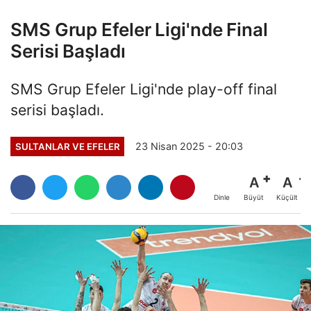
SMS Grup Efeler Ligi'nde Final
Serisi Başladı
SMS Grup Efeler Ligi'nde play-off final
serisi başladı.
23 Nisan 2025 - 20:03
SULTANLAR VE EFELER
A
A
Büyüt
Küçült
Dinle