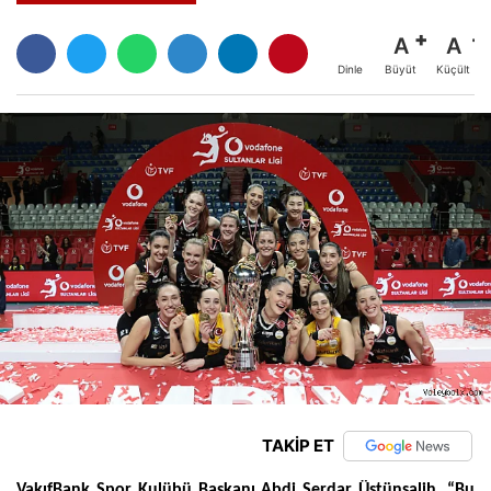
A
A
Büyüt
Küçült
Dinle
TAKİP ET
VakıfBank Spor Kulübü Başkanı Abdi Serdar Üstünsalih, “Bu 