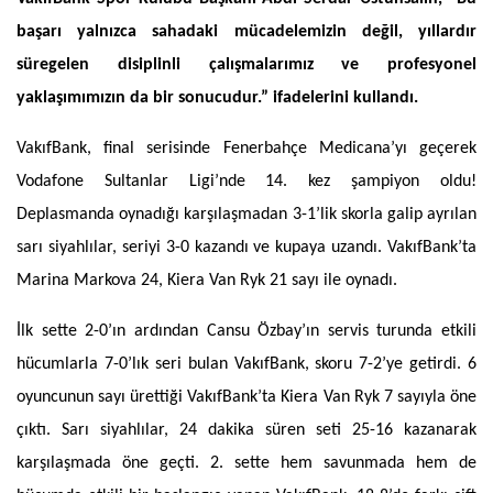
başarı yalnızca sahadaki mücadelemizin değil, yıllardır 
süregelen disiplinli çalışmalarımız ve profesyonel 
yaklaşımımızın da bir sonucudur.” ifadelerini kullandı.
VakıfBank, final serisinde Fenerbahçe Medicana’yı geçerek 
Vodafone Sultanlar Ligi’nde 14. kez şampiyon oldu! 
Deplasmanda oynadığı karşılaşmadan 3-1’lik skorla galip ayrılan 
sarı siyahlılar, seriyi 3-0 kazandı ve kupaya uzandı. VakıfBank’ta 
Marina Markova 24, Kiera Van Ryk 21 sayı ile oynadı.
İlk sette 2-0’ın ardından Cansu Özbay’ın servis turunda etkili 
hücumlarla 7-0’lık seri bulan VakıfBank, skoru 7-2’ye getirdi. 6 
oyuncunun sayı ürettiği VakıfBank’ta Kiera Van Ryk 7 sayıyla öne 
çıktı. Sarı siyahlılar, 24 dakika süren seti 25-16 kazanarak 
karşılaşmada öne geçti. 2. sette hem savunmada hem de 