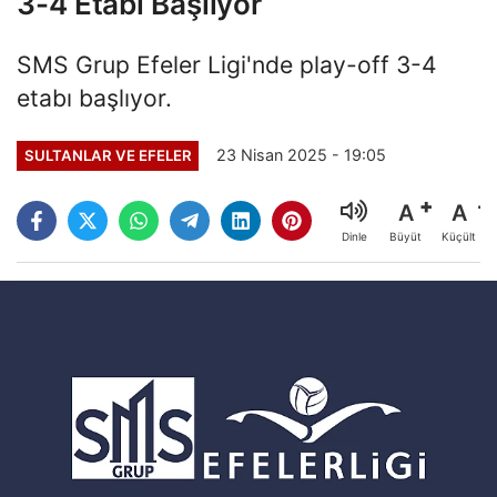
3-4 Etabı Başlıyor
SMS Grup Efeler Ligi'nde play-off 3-4
etabı başlıyor.
23 Nisan 2025 - 19:05
SULTANLAR VE EFELER
A
A
Büyüt
Küçült
Dinle