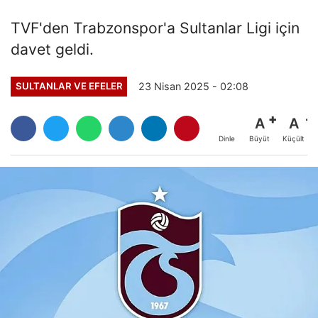
TVF'den Trabzonspor'a Sultanlar Ligi için
davet geldi.
23 Nisan 2025 - 02:08
SULTANLAR VE EFELER
A
A
Büyüt
Küçült
Dinle