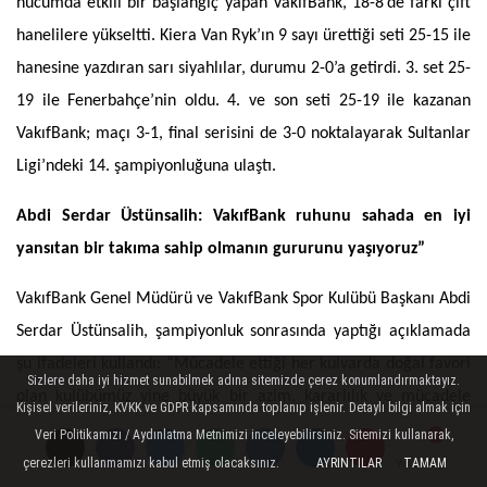
hücumda etkili bir başlangıç yapan VakıfBank, 18-8’de farkı çift 
hanelilere yükseltti. Kiera Van Ryk’ın 9 sayı ürettiği seti 25-15 ile 
hanesine yazdıran sarı siyahlılar, durumu 2-0’a getirdi. 3. set 25-
19 ile Fenerbahçe’nin oldu. 4. ve son seti 25-19 ile kazanan 
VakıfBank; maçı 3-1, final serisini de 3-0 noktalayarak Sultanlar 
Ligi’ndeki 14. şampiyonluğuna ulaştı.
Abdi Serdar Üstünsalih: VakıfBank ruhunu sahada en iyi 
yansıtan bir takıma sahip olmanın gururunu yaşıyoruz”
VakıfBank Genel Müdürü ve VakıfBank Spor Kulübü Başkanı Abdi 
Serdar Üstünsalih, şampiyonluk sonrasında yaptığı açıklamada 
şu ifadeleri kullandı: “Mücadele ettiği her kulvarda doğal favori 
Sizlere daha iyi hizmet sunabilmek adına sitemizde çerez konumlandırmaktayız.
olan kulübümüz yine büyük bir azim, kararlılık ve mücadele 
Kişisel verileriniz, KVKK ve GDPR kapsamında toplanıp işlenir. Detaylı bilgi almak için
örneği göstererek Sultanlar Ligi kupasını 14. kez müzemize 
Veri Politikamızı / Aydınlatma Metnimizi inceleyebilirsiniz. Sitemizi kullanarak,
getirmeyi başardı. Bu başarı yalnızca sahadaki mücadelemizin 
çerezleri kullanmamızı kabul etmiş olacaksınız.
AYRINTILAR
TAMAM
Yorumlar
Yorumlar
Yorumlar
Yorumlar