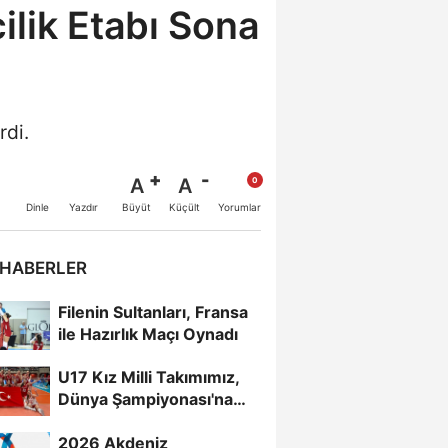
ilik Etabı Sona
rdi.
A
A
Büyüt
Küçült
Dinle
Yazdır
Yorumlar
 HABERLER
Filenin Sultanları, Fransa
ile Hazırlık Maçı Oynadı
U17 Kız Milli Takımımız,
Dünya Şampiyonası'na
Galibiyetle Başladı...
2026 Akdeniz