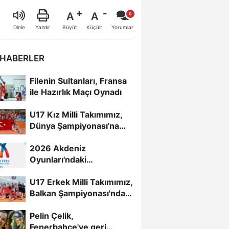
A
A
Büyüt
Küçült
Dinle
Yazdır
Yorumlar
 HABERLER
Filenin Sultanları, Fransa
ile Hazırlık Maçı Oynadı
U17 Kız Milli Takımımız,
Dünya Şampiyonası'na
Galibiyetle Başladı...
2026 Akdeniz
Oyunları'ndaki
Rakiplerimiz Belli Oldu
U17 Erkek Milli Takımımız,
Balkan Şampiyonası'nda
Yarı Finalde
Pelin Çelik,
Fenerbahçe'ye geri