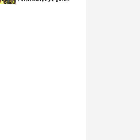
döndü