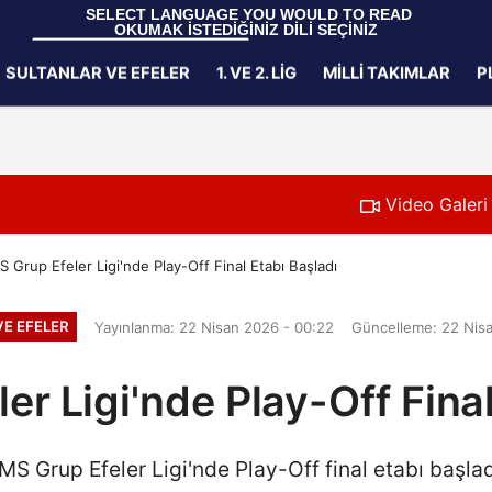
 SELECT LANGUAGE YOU WOULD TO READ 
OKUMAK İSTEDİĞİNİZ DİLİ SEÇİNİZ
  Powered by 
Translate
SULTANLAR VE EFELER
1. VE 2. LIG
MILLI TAKIMLAR
P
Gizlilik İlkeleri
Video Galeri
 Grup Efeler Ligi'nde Play-Off Final Etabı Başladı
E EFELER
Yayınlanma: 22 Nisan 2026 - 00:22
Güncelleme: 22 Nisa
er Ligi'nde Play-Off Final
MS Grup Efeler Ligi'nde Play-Off final etabı başlad