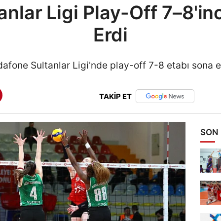
nlar Ligi Play-Off 7–8'inc
Erdi
afone Sultanlar Ligi'nde play-off 7-8 etabı sona e
TAKİP ET
SON