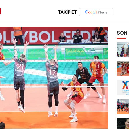
TAKİP ET
SON