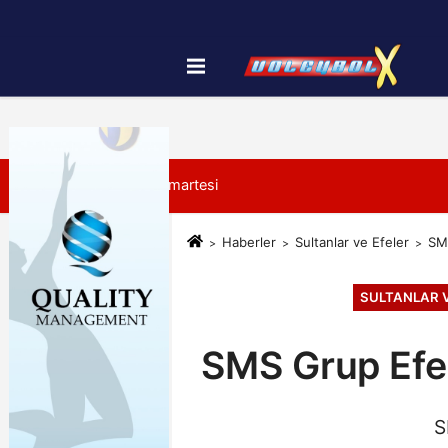
Künye
İletişim
Çerez Politikası
8 Ağustos 2026, Cumartesi
Haberler
Sultanlar ve Efeler
SMS
SULTANLAR V
SMS Grup Efel
S