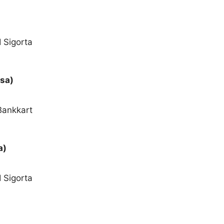
 Sigorta
sa)
Bankkart
a)
 Sigorta