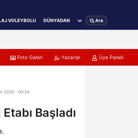
LAJ VOLEYBOLU
DÜNYADAN
Ara
Foto Galeri
Yazarlar
Üye Paneli
n 2026 - 00:24
 Etabı Başladı
ı.