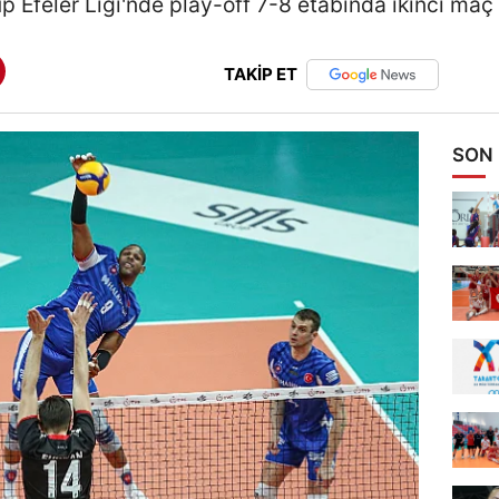
 Efeler Ligi'nde play-off 7-8 etabında ikinci maç
TAKİP ET
SON