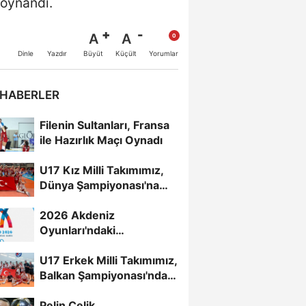
 oynandı.
A
A
Büyüt
Küçült
Dinle
Yazdır
Yorumlar
 HABERLER
Filenin Sultanları, Fransa
ile Hazırlık Maçı Oynadı
U17 Kız Milli Takımımız,
Dünya Şampiyonası'na
Galibiyetle Başladı...
2026 Akdeniz
Oyunları'ndaki
Rakiplerimiz Belli Oldu
U17 Erkek Milli Takımımız,
Balkan Şampiyonası'nda
Yarı Finalde
Pelin Çelik,