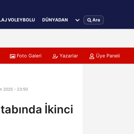
LAJ VOLEYBOLU
DÜNYADAN
Ara
Foto Galeri
Yazarlar
Üye Paneli
n 2025 - 23:50
tabında İkinci