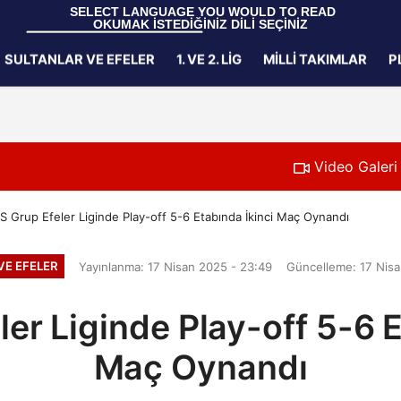
 SELECT LANGUAGE YOU WOULD TO READ 
OKUMAK İSTEDİĞİNİZ DİLİ SEÇİNİZ
  Powered by 
Translate
SULTANLAR VE EFELER
1. VE 2. LIG
MILLI TAKIMLAR
P
Gizlilik İlkeleri
Video Galeri
 Grup Efeler Liginde Play-off 5-6 Etabında İkinci Maç Oynandı
VE EFELER
Yayınlanma: 17 Nisan 2025 - 23:49
Güncelleme: 17 Nisa
er Liginde Play-off 5-6 E
Maç Oynandı