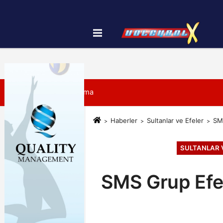
Künye
İletişim
Çerez Politikası
7 Ağustos 2026, Cuma
Haberler
Sultanlar ve Efeler
SMS
SULTANLAR 
SMS Grup Efel