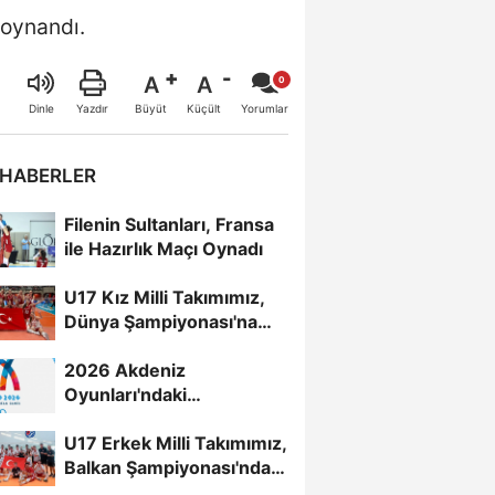
 oynandı.
A
A
Büyüt
Küçült
Dinle
Yazdır
Yorumlar
 HABERLER
Filenin Sultanları, Fransa
ile Hazırlık Maçı Oynadı
U17 Kız Milli Takımımız,
Dünya Şampiyonası'na
Galibiyetle Başladı...
2026 Akdeniz
Oyunları'ndaki
Rakiplerimiz Belli Oldu
U17 Erkek Milli Takımımız,
Balkan Şampiyonası'nda
Yarı Finalde