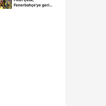
Fenerbahçe'ye geri
döndü