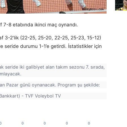
f 7-8 etabında ikinci maç oynandı.
af 3-2'lik (22-25, 25-20, 22-25, 25-23, 15-12)
 seride durumu 1-1’e getirdi. İstatistikler için
seride iki galibiyet alan takım sezonu 7. sırada,
amlayacak.
san Pazar günü oynanacak. Program şu şekilde:
 Bankkart) - TVF Voleybol TV