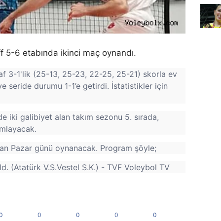
f 5-6 etabında ikinci maç oynandı.
af 3-1'lik (25-13, 25-23, 22-25, 25-21) skorla ev
 seride durumu 1-1’e getirdi. İstatistikler için
iki galibiyet alan takım sezonu 5. sırada,
amlayacak.
san Pazar günü oynanacak. Program şöyle;
. (Atatürk V.S.Vestel S.K.) - TVF Voleybol TV