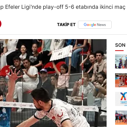
 Efeler Ligi'nde play-off 5-6 etabında ikinci maç
TAKİP ET
SON