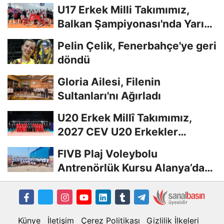
U17 Erkek Milli Takımımız,
Balkan Şampiyonası'nda Yarı
Finalde
Pelin Çelik, Fenerbahçe'ye geri
döndü
Gloria Ailesi, Filenin
Sultanları'nı Ağırladı
U20 Erkek Millî Takımımız,
2027 CEV U20 Erkekler
Avrupa Şampiyonası...
FIVB Plaj Voleybolu
Antrenörlük Kursu Alanya’da
Başladı
Künye
İletişim
Çerez Politikası
Gizlilik İlkeleri