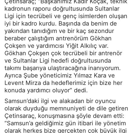
Çetinsaraç; “Başkanımız Kadir Koçak, teknik
kadronun raporu doğrultusunda Sultanlar
Ligi için tecrübeli ve genç isimlerden oluşan
iyi bir kadro kurdu. Başında da benim de
yakından tanıdığım ve bir kaç sezondur
beraber çalıştığım antrenörüm Gökhan
Çokşen ve yardımcısı Yiğit Alkılıç var.
Gökhan Çokşen çok tecrübeli bir antrenör
ve Sultanlar Ligi hedefi doğrultusunda
takımı başarıya ulaştıracağına inanıyorum.
Ayrıca Şube yöneticimiz Yılmaz Kara ve
Levent Mirza da hedeflerimiz için bize her
konuda yardımcı oluyor” dedi.
Samsun’daki ilgi ve alakadan bir oyuncu
olarak duyduğu memnuniyeti de dile getiren
Çetinsaraç, konuşmasına şöyle devam etti:
“Samsun’a geldiğimiz gün itibari ile yönetim
olarak herkes bize gerçekten çok büyük ilgi