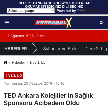
 SELECT LANGUAGE YOU WOULD TO READ 
OKUMAK İSTEDİĞİNİZ DİLİ SEÇİNİZ
  Powered by 
Translate
7 Ağustos 2026, Cuma
HABERLER
Sultanlar ve Efeler
1. ve 2. Lig
Haberler
1. ve 2. Lig
1. VE 2. LIG
Yayınlanma: 29 Ağustos 2016 - 13:16
TED Ankara Kolejliler'in Sağlık
Sponsoru Acıbadem Oldu