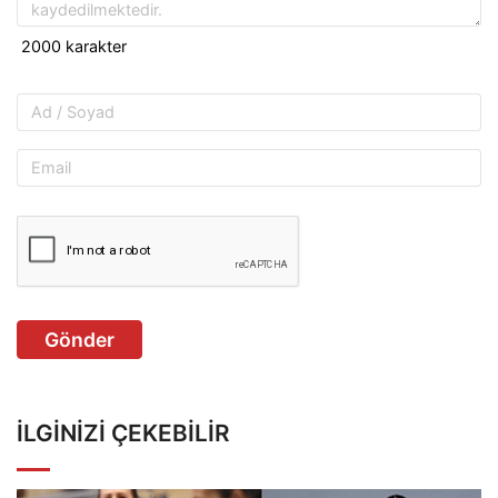
Gönder
İLGINIZI ÇEKEBILIR