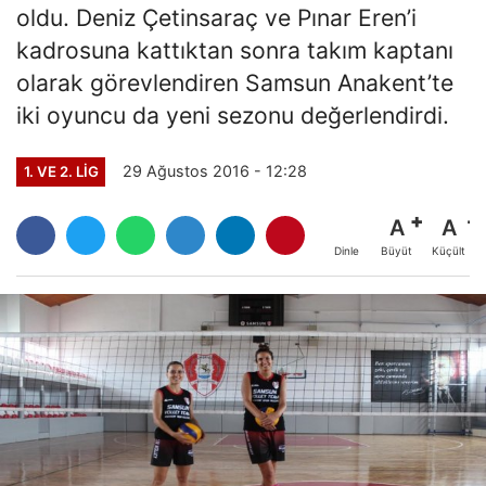
oldu. Deniz Çetinsaraç ve Pınar Eren’i
kadrosuna kattıktan sonra takım kaptanı
olarak görevlendiren Samsun Anakent’te
iki oyuncu da yeni sezonu değerlendirdi.
29 Ağustos 2016 - 12:28
1. VE 2. LIG
A
A
Büyüt
Küçült
Dinle