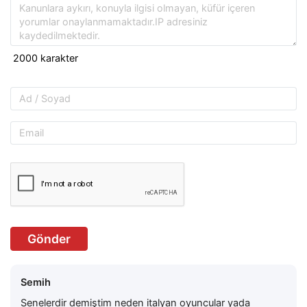
Gönder
Semih
Senelerdir demiştim neden italyan oyuncular yada