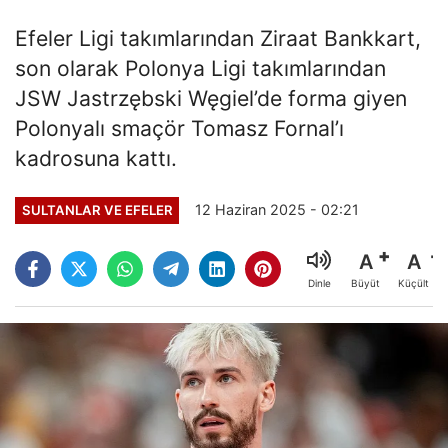
Efeler Ligi takımlarından Ziraat Bankkart,
son olarak Polonya Ligi takımlarından
JSW Jastrzębski Węgiel’de forma giyen
Polonyalı smaçör Tomasz Fornal’ı
kadrosuna kattı.
12 Haziran 2025 - 02:21
SULTANLAR VE EFELER
A
A
Büyüt
Küçült
Dinle