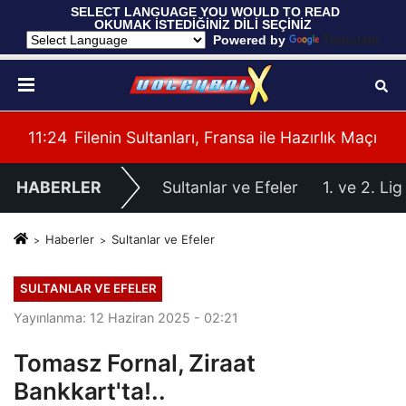
 SELECT LANGUAGE YOU WOULD TO READ 
OKUMAK İSTEDİĞİNİZ DİLİ SEÇİNİZ
  Powered by 
Translate
imiz Belli Oldu
11:24
Filenin Sultanları, Fransa ile Hazırlık Maçı Oy
HABERLER
Sultanlar ve Efeler
1. ve 2. Lig
Haberler
Sultanlar ve Efeler
SULTANLAR VE EFELER
Yayınlanma: 12 Haziran 2025 - 02:21
Tomasz Fornal, Ziraat
Bankkart'ta!..