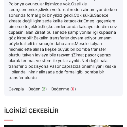
Polonya oyuncular ligimizde yok.Ozellikle
Leon,semeniuk,sliwka ve fornal neden alınamıyor derken
sonunda fornal gibi bir yıldız geldi.Cok şükür.Sadece
ziraate değil ligimizede kalite katacaktır.Emegi geçenlere
binlerce teşekkür.Keşke andersonda kalsaydı derdim cev
cupasini alan Ziraat bu senede şampiyonlar ligi kupasına
göz kirpabilir.Bakalim transferler devam ediyor umarım
böyle kaliteli bir smaçör daha alınır.Mesele italyan
micheiolette alınsa keşke büyük bir bomba transfer
olurdu.italyan laviaya bile razıyım:)Ziraat pasor çaprazı
olarak ter mat ve stern ile yollar ayrıldı.Net değil hala
transfer o pozisyona.Pasor caprazida önemli yani.Keske
Hollandalı nimir alinsada oda fornal gibi bomba bir
transfer olurdu
Cevapla
Beğen (
2
)
Beğenme (
0
)
İLGINIZI ÇEKEBILIR