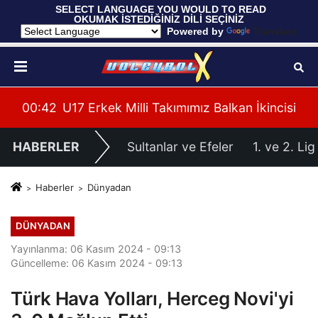
 SELECT LANGUAGE YOU WOULD TO READ 
OKUMAK İSTEDİĞİNİZ DİLİ SEÇİNİZ
  Powered by 
Translate
İkincisi
00:37
Filenin Sultanları, Hazırlık Maçında Fran
HABERLER
Sultanlar ve Efeler
1. ve 2. Lig
Haberler
Dünyadan
DÜNYADAN
Yayınlanma: 06 Kasım 2024 - 09:13
Güncelleme: 06 Kasım 2024 - 09:13
Türk Hava Yolları, Herceg Novi'yi