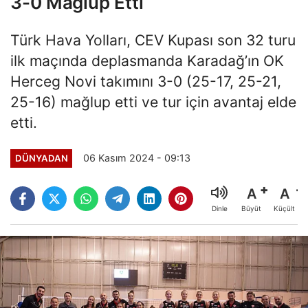
3-0 Mağlup Etti
Türk Hava Yolları, CEV Kupası son 32 turu
ilk maçında deplasmanda Karadağ’ın OK
Herceg Novi takımını 3-0 (25-17, 25-21,
25-16) mağlup etti ve tur için avantaj elde
etti.
06 Kasım 2024 - 09:13
DÜNYADAN
A
A
Büyüt
Küçült
Dinle