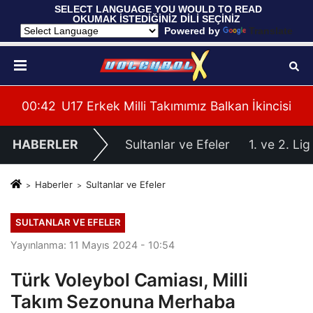
 SELECT LANGUAGE YOU WOULD TO READ 
OKUMAK İSTEDİĞİNİZ DİLİ SEÇİNİZ
  Powered by 
Translate
cisi
00:37
Filenin Sultanları, Hazırlık Maçında Fransa'y
00:
HABERLER
Sultanlar ve Efeler
1. ve 2. Lig
Haberler
Sultanlar ve Efeler
SULTANLAR VE EFELER
Yayınlanma: 11 Mayıs 2024 - 10:54
Türk Voleybol Camiası, Milli
Takım Sezonuna Merhaba