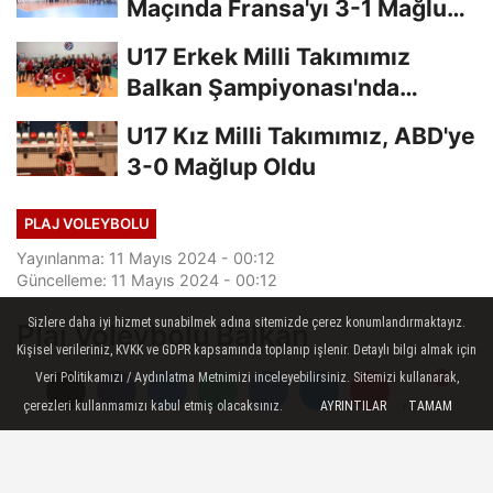
Maçında Fransa'yı 3-1 Mağlup
Etti
U17 Erkek Milli Takımımız
Balkan Şampiyonası'nda
Finalde
U17 Kız Milli Takımımız, ABD'ye
3-0 Mağlup Oldu
PLAJ VOLEYBOLU
Yayınlanma: 11 Mayıs 2024 - 00:12
Güncelleme: 11 Mayıs 2024 - 00:12
Sizlere daha iyi hizmet sunabilmek adına sitemizde çerez konumlandırmaktayız.
Plaj Voleybolu Balkan
Kişisel verileriniz, KVKK ve GDPR kapsamında toplanıp işlenir. Detaylı bilgi almak için
Şampiyonası ve U20 Türkiye
Veri Politikamızı / Aydınlatma Metnimizi inceleyebilirsiniz. Sitemizi kullanarak,
Şampiyonası Ören'de Başlıyor
çerezleri kullanmamızı kabul etmiş olacaksınız.
AYRINTILAR
TAMAM
Yorumlar
Yorumlar
Türkiye Voleybol Federasyonu ve