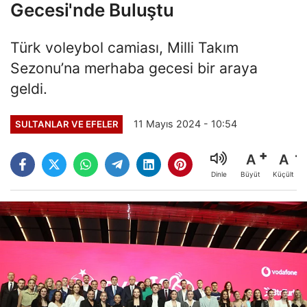
Gecesi'nde Buluştu
Türk voleybol camiası, Milli Takım
Sezonu’na merhaba gecesi bir araya
geldi.
11 Mayıs 2024 - 10:54
SULTANLAR VE EFELER
A
A
Büyüt
Küçült
Dinle