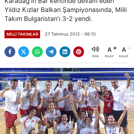
Karadağ'ın Bar kentinde devam eden
Yıldız Kızlar Balkan Şampiyonasında, Milli
Takım Bulgaristan'ı 3-2 yendi.
27 Temmuz 2012 - 06:10
MILLI TAKIMLAR
A
A
Büyüt
Küçült
Dinle