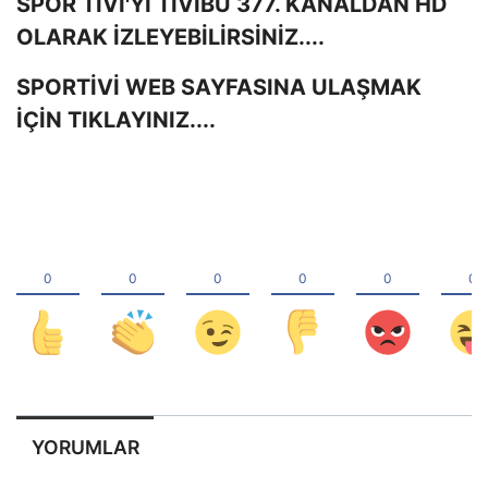
SPOR TİVİ'Yİ TİVİBU 377. KANALDAN HD
OLARAK İZLEYEBİLİRSİNİZ....
SPORTİVİ WEB SAYFASINA ULAŞMAK
İÇİN TIKLAYINIZ....
YORUMLAR