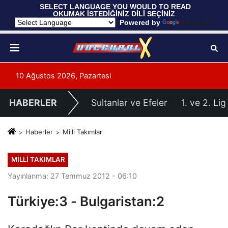
 SELECT LANGUAGE YOU WOULD TO READ 
OKUMAK İSTEDİĞİNİZ DİLİ SEÇİNİZ
  Powered by 
Translate
10 Ağustos 2026, Pazartesi
HABERLER
Sultanlar ve Efeler
1. ve 2. Lig
Haberler
Milli Takımlar
MILLI TAKIMLAR
Yayınlanma: 27 Temmuz 2012 - 06:10
Türkiye:3 - Bulgaristan:2