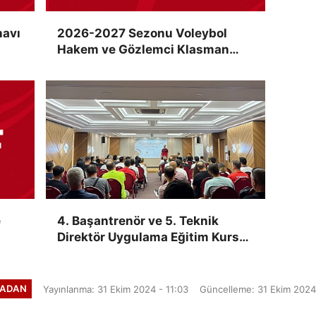
navı
2026-2027 Sezonu Voleybol
Hakem ve Gözlemci Klasman
Sınavı “İlk Kez” Çevrimiçi Olarak
Gerçekleştirildi
e
4. Başantrenör ve 5. Teknik
Direktör Uygulama Eğitim Kursu,
Ankara'da Yapıldı
ADAN
Yayınlanma: 31 Ekim 2024 - 11:03
Güncelleme: 31 Ekim 2024 