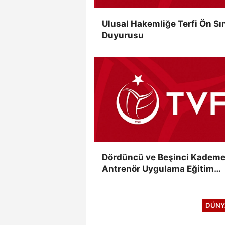
Ulusal Hakemliğe Terfi Ön Sı
Duyurusu
Dördüncü ve Beşinci Kadem
Antrenör Uygulama Eğitim
Kursları Sınav Sonuçları
Açıklandı
DÜNY