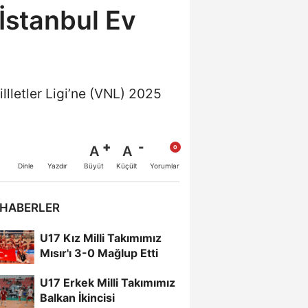
 İstanbul Ev
lletler Ligi’ne (VNL) 2025
A
A
Büyüt
Küçült
Dinle
Yazdır
Yorumlar
 HABERLER
U17 Kız Milli Takımımız
Mısır'ı 3-0 Mağlup Etti
U17 Erkek Milli Takımımız
Balkan İkincisi