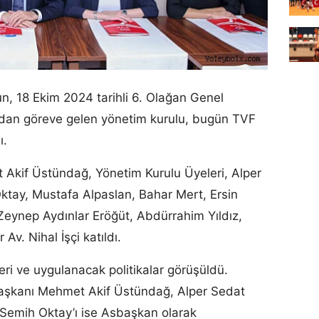
n, 18 Ekim 2024 tarihli 6. Olağan Genel
ndan göreve gelen yönetim kurulu, bugün TVF
ı.
Akif Üstündağ, Yönetim Kurulu Üyeleri, Alper
tay, Mustafa Alpaslan, Bahar Mert, Ersin
 Zeynep Aydınlar Eröğüt, Abdürrahim Yıldız,
v. Nihal İşçi katıldı.
ri ve uygulanacak politikalar görüşüldü.
aşkanı Mehmet Akif Üstündağ, Alper Sedat
 Semih Oktay’ı ise Asbaşkan olarak