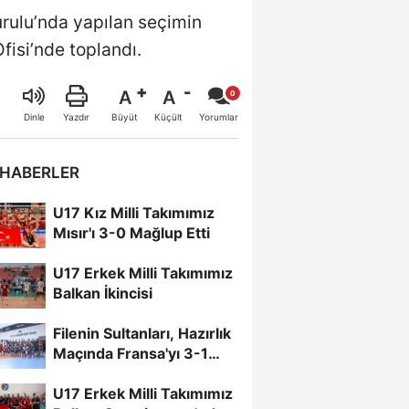
urulu’nda yapılan seçimin
isi’nde toplandı.
A
A
Büyüt
Küçült
Dinle
Yazdır
Yorumlar
 HABERLER
U17 Kız Milli Takımımız
Mısır'ı 3-0 Mağlup Etti
U17 Erkek Milli Takımımız
Balkan İkincisi
Filenin Sultanları, Hazırlık
Maçında Fransa'yı 3-1
Mağlup Etti
U17 Erkek Milli Takımımız