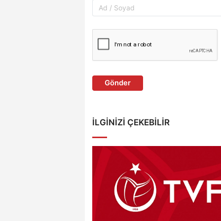
Gönder
İLGINIZI ÇEKEBILIR