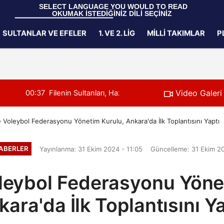
 SELECT LANGUAGE YOU WOULD TO READ 
OKUMAK İSTEDİĞİNİZ DİLİ SEÇİNİZ
  Powered by 
Translate
SULTANLAR VE EFELER
1. VE 2. LIG
MILLI TAKIMLAR
P
Gizlilik İlkeleri
Video Galeri
k Maçında Fransa'yı 3-1 Mağlup Etti
00:35
U17 Erkek Milli
e Voleybol Federasyonu Yönetim Kurulu, Ankara'da İlk Toplantısını Yaptı
ABERLER
Yayınlanma: 31 Ekim 2024 - 11:05
Güncelleme: 31 Ekim 20
leybol Federasyonu Yöne
kara'da İlk Toplantısını Ya