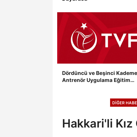
Dördüncü ve Beşinci Kadem
Antrenör Uygulama Eğitim
Kursları Sınav Sonuçları
Açıklandı
DIĞER HABE
Hakkari'li Kız