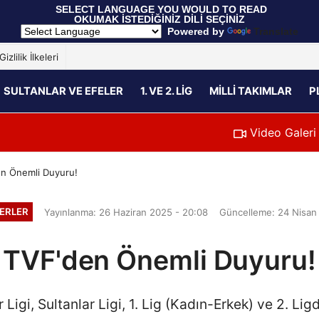
 SELECT LANGUAGE YOU WOULD TO READ 
OKUMAK İSTEDİĞİNİZ DİLİ SEÇİNİZ
  Powered by 
Translate
Gizlilik İlkeleri
SULTANLAR VE EFELER
1. VE 2. LIG
MILLI TAKIMLAR
P
Video Galeri
n Önemli Duyuru!
ERLER
Yayınlanma: 26 Haziran 2025 - 20:08
Güncelleme: 24 Nisan
TVF'den Önemli Duyuru!
igi, Sultanlar Ligi, 1. Lig (Kadın-Erkek) ve 2. Lig