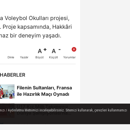
 Voleybol Okulları projesi,
r. Proje kapsamında, Hakkâri
lmaz bir deneyim yaşadı.
A
A
Büyüt
Küçült
Dinle
Yazdır
Yorumlar
 HABERLER
Filenin Sultanları, Fransa
ile Hazırlık Maçı Oynadı
U17 Kız Milli Takımımız,
ızı / Aydınlatma Metnimizi inceleyebilirsiniz. Sitemizi kullanarak, çerezleri kullanmamızı
Dünya Şampiyonası'na
Galibiyetle Başladı...
2026 Akdeniz