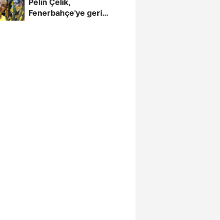
Pelin Çelik,
Fenerbahçe'ye geri
döndü