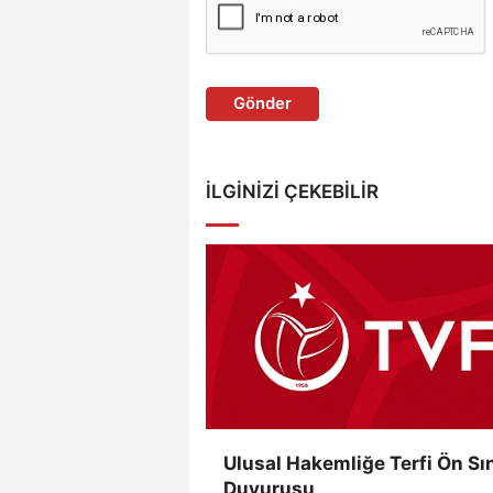
Gönder
İLGINIZI ÇEKEBILIR
Ulusal Hakemliğe Terfi Ön Sı
Duyurusu