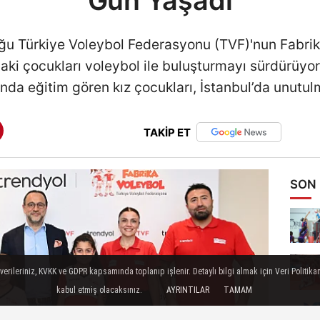
Gün Yaşadı
u Türkiye Voleybol Federasyonu (TVF)'nun Fabrika
aki çocukları voleybol ile buluşturmayı sürdürüyo
nda eğitim gören kız çocukları, İstanbul’da unutu
TAKİP ET
SON
ileriniz, KVKK ve GDPR kapsamında toplanıp işlenir. Detaylı bilgi almak için Veri Politikam
kabul etmiş olacaksınız.
AYRINTILAR
TAMAM