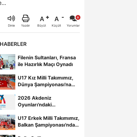
...
A
A
Büyüt
Küçült
Dinle
Yazdır
Yorumlar
 HABERLER
Filenin Sultanları, Fransa
ile Hazırlık Maçı Oynadı
U17 Kız Milli Takımımız,
Dünya Şampiyonası'na
Galibiyetle Başladı...
2026 Akdeniz
Oyunları'ndaki
Rakiplerimiz Belli Oldu
U17 Erkek Milli Takımımız,
Balkan Şampiyonası'nda
Yarı Finalde