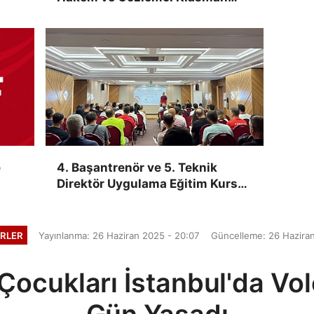
Sınavı “İlk Kez” Çevrimiçi Olarak
Gerçekleştirildi
e
4. Başantrenör ve 5. Teknik
Direktör Uygulama Eğitim Kursu,
Ankara'da Yapıldı
RLER
Yayınlanma: 26 Haziran 2025 - 20:07
Güncelleme: 26 Hazira
 Çocukları İstanbul'da Vo