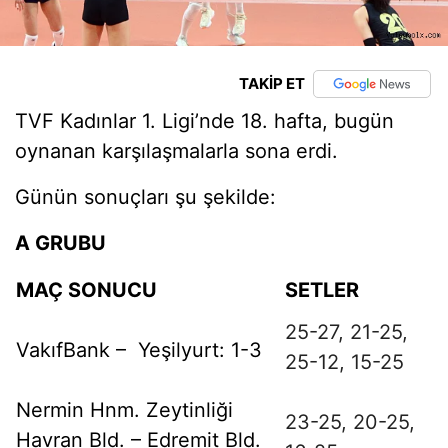
TAKİP ET
TVF Kadınlar 1. Ligi’nde 18. hafta, bugün
oynanan karşılaşmalarla sona erdi.
Günün sonuçları şu şekilde:
A GRUBU
MAÇ SONUCU
SETLER
25-
27,
21-
25,
VakıfBank – Yeşilyurt: 1-3
25-
12,
15-
25
Nermin Hnm. Zeytinliği
23-
25,
20-
25,
Havran Bld. – Edremit Bld.