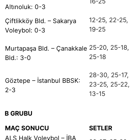
16-
25
Altınoluk: 0-3
12-
25,
22-
25,
Çiftlikköy Bld. – Sakarya
19-
25
Voleybol: 0-3
25-
20,
25-
18,
Murtapaşa Bld. – Çanakkale
25-
18
Bld.: 3-0
28-
30,
25-
17,
Göztepe – İstanbul BBSK:
23-
25,
25-
22,
2-3
13-
15
B GRUBU
MAÇ SONUCU
SETLER
ALS Halk Voleybol – İBA