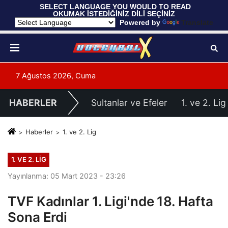
 SELECT LANGUAGE YOU WOULD TO READ 
OKUMAK İSTEDİĞİNİZ DİLİ SEÇİNİZ
  Powered by 
Translate
7 Ağustos 2026, Cuma
HABERLER
Sultanlar ve Efeler
1. ve 2. Lig
Haberler
1. ve 2. Lig
1. VE 2. LIG
Yayınlanma: 05 Mart 2023 - 23:26
TVF Kadınlar 1. Ligi'nde 18. Hafta
Sona Erdi