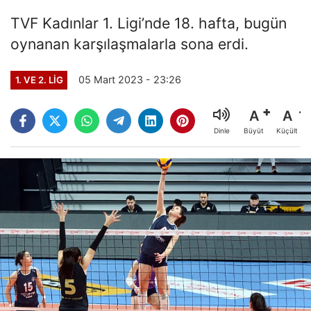
TVF Kadınlar 1. Ligi’nde 18. hafta, bugün
oynanan karşılaşmalarla sona erdi.
05 Mart 2023 - 23:26
1. VE 2. LIG
A
A
Büyüt
Küçült
Dinle