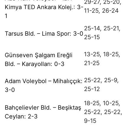
29-
27,
25-
20,
Kimya TED Ankara Kolej.: 3-
11-
25,
26-
24
1
25-
14,
25-
21,
Tarsus Bld. – Lima Spor: 3-0
25-
15
13-
25,
18-
25,
Günseven Şalgam Ereğli
21-
25
Bld. – Karayolları: 0-3
25-
22,
25-
9,
Adam Voleybol – Mihalıççık:
25-
12
3-0
18-
25,
10-
25,
Bahçelievler Bld. – Beşiktaş
25-
22,
25-
22,
Ceylan: 2-3
9-
15