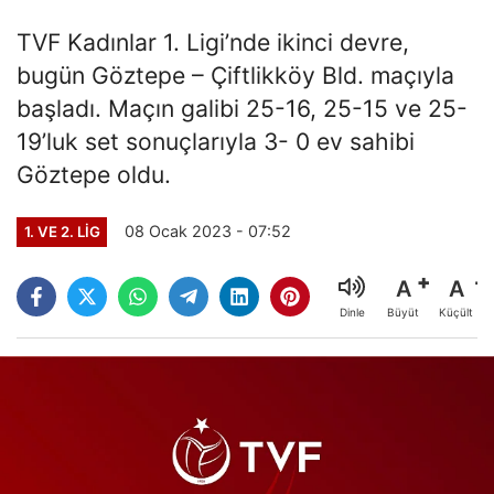
TVF Kadınlar 1. Ligi’nde ikinci devre,
bugün Göztepe – Çiftlikköy Bld. maçıyla
başladı. Maçın galibi 25-16, 25-15 ve 25-
19’luk set sonuçlarıyla 3- 0 ev sahibi
Göztepe oldu.
08 Ocak 2023 - 07:52
1. VE 2. LIG
A
A
Büyüt
Küçült
Dinle