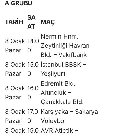
A GRUBU
SA
TARİH
MAÇ
AT
Nermin Hnm.
8 Ocak
14.0
Zeytinliği Havran
Pazar
0
Bld. – Vakıfbank
8 Ocak
15.0
İstanbul BBSK –
Pazar
0
Yeşilyurt
Edremit Bld.
8 Ocak
16.0
Altınoluk –
Pazar
0
Çanakkale Bld.
8 Ocak
17.0
Karşıyaka – Sakarya
Pazar
0
Voleybol
8 Ocak
19.0
AVR Atletik –