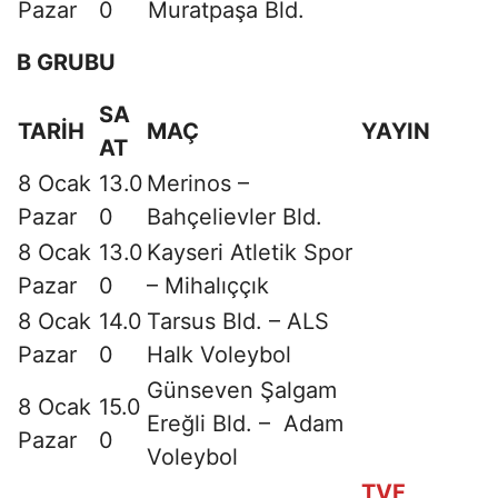
Pazar
0
Muratpaşa Bld.
B GRUBU
SA
TARİH
MAÇ
YAYIN
AT
8 Ocak
13.0
Merinos –
Pazar
0
Bahçelievler Bld.
8 Ocak
13.0
Kayseri Atletik Spor
Pazar
0
– Mihalıççık
8 Ocak
14.0
Tarsus Bld. – ALS
Pazar
0
Halk Voleybol
Günseven Şalgam
8 Ocak
15.0
Ereğli Bld. – Adam
Pazar
0
Voleybol
TVF