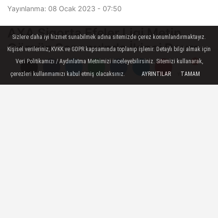
Yayınlanma: 08 Ocak 2023 - 07:50
AXA Sigorta Efeler Ligi Metin
Sizlere daha iyi hizmet sunabilmek adına sitemizde çerez konumlandırmaktayız.
Görgün Sezonu'nda İkinci Devre
Kişisel verileriniz, KVKK ve GDPR kapsamında toplanıp işlenir. Detaylı bilgi almak için
Başladı
Veri Politikamızı / Aydınlatma Metnimizi inceleyebilirsiniz. Sitemizi kullanarak,
çerezleri kullanmamızı kabul etmiş olacaksınız.
AYRINTILAR
TAMAM
Yorumlar
Yorumlar
AXA Sigorta Efeler Ligi Metin Görgün
Sezonu’nda ikinci devre başladı.
08 Ocak 2023 - 07:50
SULTANLAR VE EFELER
A
A
Büyüt
Küçült
Dinle