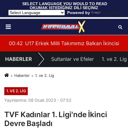
 SELECT LANGUAGE YOU WOULD TO READ 
OKUMAK İSTEDİĞİNİZ DİLİ SEÇİNİZ
  Powered by 
Translate
ağlup Etti
00:42
U17 Erkek Milli Takımımız Balkan İkincisi
00:
HABERLER
Sultanlar ve Efeler
1. ve 2. Lig
Haberler
1. ve 2. Lig
1. VE 2. LIG
Yayınlanma: 08 Ocak 2023 - 07:52
TVF Kadınlar 1. Ligi'nde İkinci
Devre Başladı