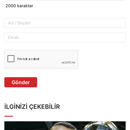
Gönder
İLGINIZI ÇEKEBILIR