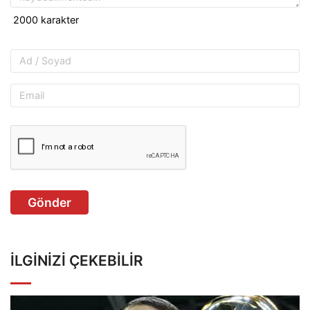
Gönder
İLGINIZI ÇEKEBILIR