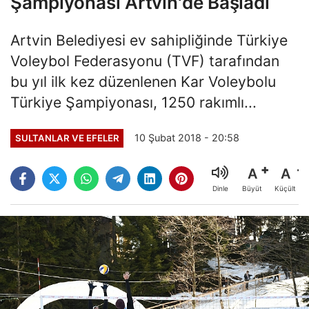
Şampiyonası Artvin'de Başladı
Artvin Belediyesi ev sahipliğinde Türkiye
Voleybol Federasyonu (TVF) tarafından
bu yıl ilk kez düzenlenen Kar Voleybolu
Türkiye Şampiyonası, 1250 rakımlı...
10 Şubat 2018 - 20:58
SULTANLAR VE EFELER
A
A
Büyüt
Küçült
Dinle