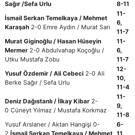
Sağır /Sefa Urlu
8-11
11-
İsmail Serkan Temelkaya / Mehmet
6,
Karaşah
2-0 Emre Aydın / Murat Sarı
11-7
Murat Giginoğlu / Hasan Hüseyin
11-
Mermer
2-0 Abdulvahap Koçoğlu /
6,
Utku Mustafa Zobu
11-7
12-
Yusuf Özdemir / Ali Cebeci
2-0 Ali
10,
Berke Sağır / Sefa Urlu
11-4
11-
Deniz Dağıstanlı / İlkay Kibar
2-
9,
0 Cüneyt Yılmaz / Mustafa Korkmaz
11-8
Yusuf Arslaner / Aktan Hangişi 0-
6-
2
İsmail Serkan Temelkaya / Mehmet
11,