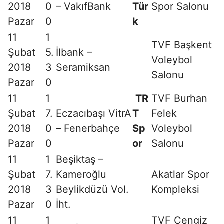
Pazar
0
k
11
1
TVF Başkent
Şubat
5.
İlbank –
Voleybol
2018
3
Seramiksan
Salonu
Pazar
0
11
1
TR
TVF Burhan
Şubat
7.
Eczacıbaşı VitrA
T
Felek
2018
0
– Fenerbahçe
Sp
Voleybol
Pazar
0
or
Salonu
11
1
Beşiktaş –
Şubat
7.
Kameroğlu
Akatlar Spor
2018
3
Beylikdüzü Vol.
Kompleksi
Pazar
0
İht.
11
1
TVF Cengiz
Nilüfer Bld. –