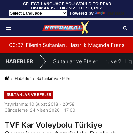
 SELECT LANGUAGE YOU WOULD TO READ 
OKUMAK İSTEDİĞİNİZ DİLİ SEÇİNİZ
  Powered by 
Translate
Fransa'yı 3-1 Mağlup Etti
00:35
U17 Erkek Milli Takımımız Balkan Şampiyona
00:
HABERLER
Sultanlar ve Efeler
1. ve 2. Lig
Haberler
Sultanlar ve Efeler
SULTANLAR VE EFELER
Yayınlanma: 10 Şubat 2018 - 20:58
Güncelleme: 24 Nisan 2026 - 17:00
TVF Kar Voleybolu Türkiye