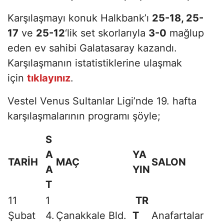
Karşılaşmayı konuk Halkbank’ı
25-18, 25-
17
ve
25-12
‘lik set skorlarıyla
3-0
mağlup
eden ev sahibi Galatasaray kazandı.
Karşılaşmanın istatistiklerine ulaşmak
için
tıklayınız
.
Vestel Venus Sultanlar Ligi’nde 19. hafta
karşılaşmalarının programı şöyle;
S
A
YA
TARİH
MAÇ
SALON
A
YIN
T
11
1
TR
Şubat
4.
Çanakkale Bld.
T
Anafartalar
2018
0
– VakıfBank
Tür
Spor Salonu