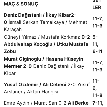
SET
MAÇ & SONUÇ
LER
Deniz Dağıstanlı / İlkay Kibar
2-
11-7,
0
İsmail Serkan Temelkaya / Mehmet
11-6
Karaşah
Cüneyt Yılmaz / Mustafa Korkmaz
0-2
5-
Abdulvahap Koçoğlu / Utku Mustafa
11,
Zobu
6-11
Murat Giginoglu / Hasana Hüseyin
11-7,
Mermer 2-0
Deniz Dağıstanlı / İlkay
11-3
Kibar
11-
Yusuf Özdemir / Ali Cebeci
2-0 Yusuf
6,
Arslaner / Aktan Hangişi
11-8
Emre Aydın / Murat Sarı 0-2
Ali Berke
7-11,