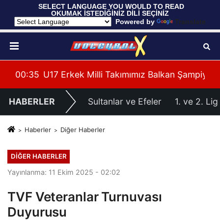
 SELECT LANGUAGE YOU WOULD TO READ 
OKUMAK İSTEDİĞİNİZ DİLİ SEÇİNİZ
  Powered by 
Translate
Fransa'yı 3-1 Mağlup Etti
00:35
U17 Erkek Milli Takımımız Balkan Şampiyona
00:
HABERLER
Sultanlar ve Efeler
1. ve 2. Lig
Haberler
Diğer Haberler
DIĞER HABERLER
Yayınlanma: 11 Ekim 2025 - 02:02
TVF Veteranlar Turnuvası
Duyurusu