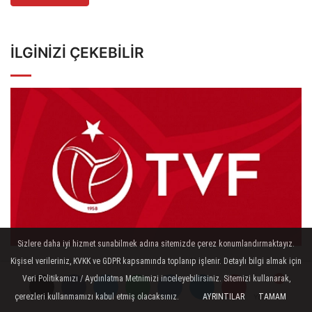
İLGINIZI ÇEKEBILIR
Sizlere daha iyi hizmet sunabilmek adına sitemizde çerez konumlandırmaktayız.
Kişisel verileriniz, KVKK ve GDPR kapsamında toplanıp işlenir. Detaylı bilgi almak için
Ulusal Hakemliğe Terfi Ön Sınavı
Veri Politikamızı / Aydınlatma Metnimizi inceleyebilirsiniz. Sitemizi kullanarak,
Duyurusu
çerezleri kullanmamızı kabul etmiş olacaksınız.
AYRINTILAR
TAMAM
Yorumlar
Yorumlar
Yorumlar