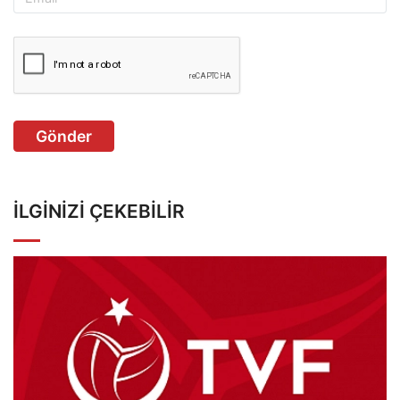
Gönder
İLGINIZI ÇEKEBILIR