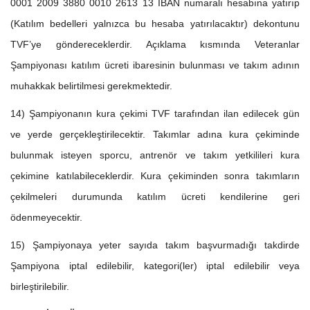
0001 2009 3880 0010 2613 13 IBAN numaralı hesabına yatırıp
(Katılım bedelleri yalnızca bu hesaba yatırılacaktır) dekontunu
TVF’ye göndereceklerdir. Açıklama kısmında Veteranlar
Şampiyonası katılım ücreti ibaresinin bulunması ve takım adının
muhakkak belirtilmesi gerekmektedir.
14) Şampiyonanın kura çekimi TVF tarafından ilan edilecek gün
ve yerde gerçekleştirilecektir. Takımlar adına kura çekiminde
bulunmak isteyen sporcu, antrenör ve takım yetkilileri kura
çekimine katılabileceklerdir. Kura çekiminden sonra takımların
çekilmeleri durumunda katılım ücreti kendilerine geri
ödenmeyecektir.
15) Şampiyonaya yeter sayıda takım başvurmadığı takdirde
Şampiyona iptal edilebilir, kategori(ler) iptal edilebilir veya
birleştirilebilir.