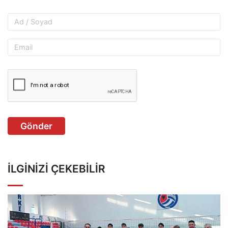
Gönder
İLGINIZI ÇEKEBILIR