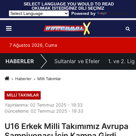
 SELECT LANGUAGE YOU WOULD TO READ 
OKUMAK İSTEDİĞİNİZ DİLİ SEÇİNİZ
  Powered by 
Translate
7 Ağustos 2026, Cuma
HABERLER
Sultanlar ve Efeler
1. ve 2. Lig
Haberler
Milli Takımlar
MILLI TAKIMLAR
Yayınlanma: 02 Temmuz 2025 - 19:33
Güncelleme: 02 Temmuz 2025 - 19:33
U16 Erkek Milli Takımımız Avrupa
Şampiyonası İçin Kampa Girdi