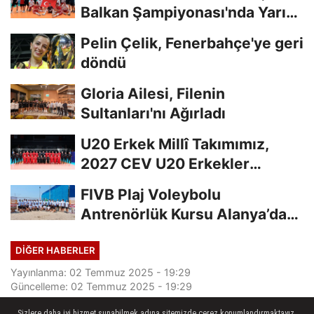
Balkan Şampiyonası'nda Yarı
Finalde
Pelin Çelik, Fenerbahçe'ye geri
döndü
Gloria Ailesi, Filenin
Sultanları'nı Ağırladı
U20 Erkek Millî Takımımız,
2027 CEV U20 Erkekler
Avrupa Şampiyonası...
FIVB Plaj Voleybolu
Antrenörlük Kursu Alanya’da
Başladı
DIĞER HABERLER
Yayınlanma: 02 Temmuz 2025 - 19:29
Güncelleme: 02 Temmuz 2025 - 19:29
Sizlere daha iyi hizmet sunabilmek adına sitemizde çerez konumlandırmaktayız.