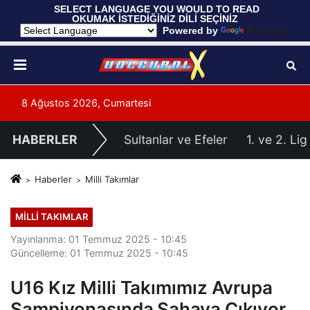
 SELECT LANGUAGE YOU WOULD TO READ 
OKUMAK İSTEDİĞİNİZ DİLİ SEÇİNİZ
  Powered by 
Translate
8 Ağustos 2026, Cumartesi
HABERLER
Sultanlar ve Efeler
1. ve 2. Lig
Haberler
Milli Takımlar
MILLI TAKIMLAR
Yayınlanma: 01 Temmuz 2025 - 10:45
Güncelleme: 01 Temmuz 2025 - 10:45
U16 Kız Milli Takımımız Avrupa
Şampiyonasında Sahaya Çıkıyor