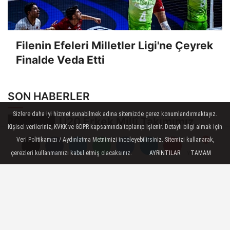
Filenin Efeleri Milletler Ligi'ne Çeyrek
Finalde Veda Etti
SON HABERLER
Sizlere daha iyi hizmet sunabilmek adına sitemizde çerez konumlandırmaktayız.
U20 Erkek Millî Takımımız,
Kişisel verileriniz, KVKK ve GDPR kapsamında toplanıp işlenir. Detaylı bilgi almak için
2027 CEV U20 Erkekler
Veri Politikamızı / Aydınlatma Metnimizi inceleyebilirsiniz. Sitemizi kullanarak,
Avrupa Şampiyonası...
çerezleri kullanmamızı kabul etmiş olacaksınız.
AYRINTILAR
TAMAM
Yorumlar
Yorumlar
Yorumlar
FIVB Plaj Voleybolu
Antrenörlük Kursu Alanya’da
Başladı
Ulusal Hakemliğe Terfi Ön
Sınavı Duyurusu