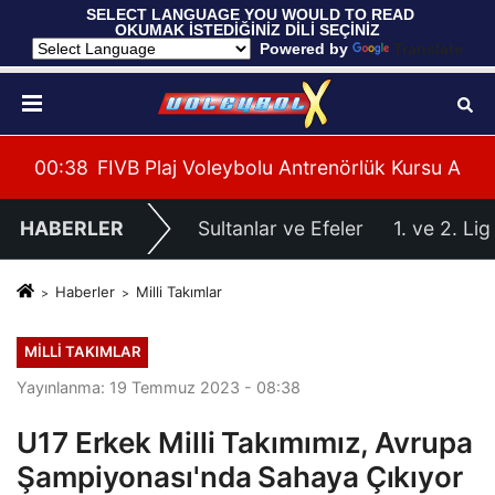
 SELECT LANGUAGE YOU WOULD TO READ 
OKUMAK İSTEDİĞİNİZ DİLİ SEÇİNİZ
  Powered by 
Translate
leri Hazırlıklarına Başladı
su Alanya’da Başladı
00:39
U20 Erkek Millî Takımımız, 2027 CEV U20 Er
HABERLER
Sultanlar ve Efeler
1. ve 2. Lig
Haberler
Milli Takımlar
MILLI TAKIMLAR
Yayınlanma: 19 Temmuz 2023 - 08:38
U17 Erkek Milli Takımımız, Avrupa
Şampiyonası'nda Sahaya Çıkıyor