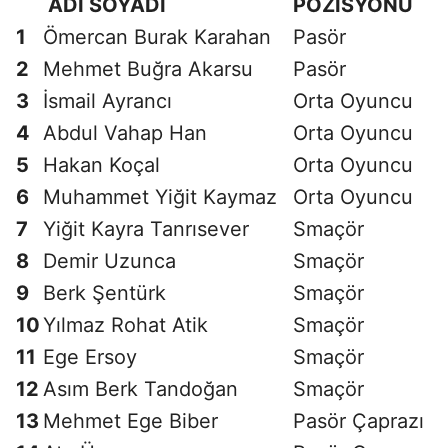
ADI SOYADI
POZİSYONU
1
Ömercan Burak Karahan
Pasör
2
Mehmet Buğra Akarsu
Pasör
3
İsmail Ayrancı
Orta Oyuncu
4
Abdul Vahap Han
Orta Oyuncu
5
Hakan Koçal
Orta Oyuncu
6
Muhammet Yiğit Kaymaz
Orta Oyuncu
7
Yiğit Kayra Tanrısever
Smaçör
8
Demir Uzunca
Smaçör
9
Berk Şentürk
Smaçör
10
Yılmaz Rohat Atik
Smaçör
11
Ege Ersoy
Smaçör
12
Asım Berk Tandoğan
Smaçör
13
Mehmet Ege Biber
Pasör Çaprazı