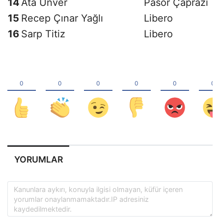
14
Ata Ünver
Pasör Çaprazı
15
Recep Çınar Yağlı
Libero
16
Sarp Titiz
Libero
YORUMLAR