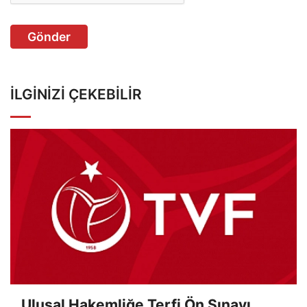
Gönder
İLGINIZI ÇEKEBILIR
Ulusal Hakemliğe Terfi Ön Sınavı