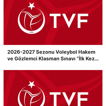
2026-2027 Sezonu Voleybol Hakem
ve Gözlemci Klasman Sınavı “İlk Kez”
Çevrimiçi Olarak Gerçekleştirildi