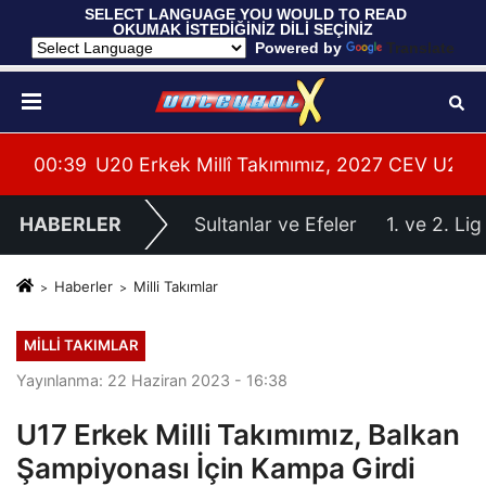
 SELECT LANGUAGE YOU WOULD TO READ 
OKUMAK İSTEDİĞİNİZ DİLİ SEÇİNİZ
  Powered by 
Translate
leri Hazırlıklarına Başladı
su Alanya’da Başladı
00:39
U20 Erkek Millî Takımımız, 2027 CEV U20 Er
HABERLER
Sultanlar ve Efeler
1. ve 2. Lig
Haberler
Milli Takımlar
MILLI TAKIMLAR
Yayınlanma: 22 Haziran 2023 - 16:38
U17 Erkek Milli Takımımız, Balkan
Şampiyonası İçin Kampa Girdi