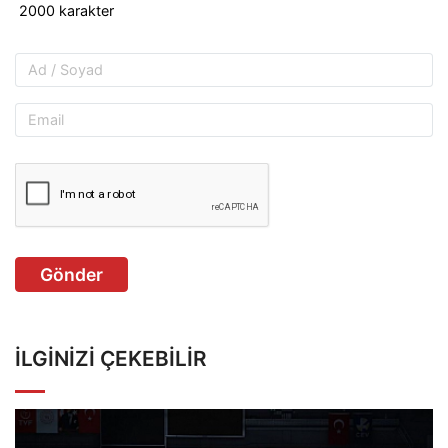
Gönder
İLGINIZI ÇEKEBILIR