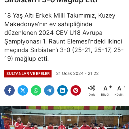
18 Yaş Altı Erkek Milli Takımımız, Kuzey
Makedonya’nın ev sahipliğinde
düzenlenen 2024 CEV U18 Avrupa
Şampiyonası 1. Raunt Elemesi’ndeki ikinci
maçında Sırbistan’ı 3-0 (25-21, 25-17, 25-
19) mağlup etti.
21 Ocak 2024 - 21:22
SULTANLAR VE EFELER
A
A
Büyüt
Küçült
Dinle