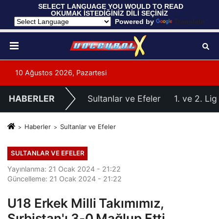
 SELECT LANGUAGE YOU WOULD TO READ 
OKUMAK İSTEDİĞİNİZ DİLİ SEÇİNİZ
  Powered by 
Translate
10 Ağustos 2026, Pazartesi
HABERLER
Sultanlar ve Efeler
1. ve 2. Lig
Haberler
Sultanlar ve Efeler
SULTANLAR VE EFELER
Yayınlanma: 21 Ocak 2024 - 21:22
Güncelleme: 21 Ocak 2024 - 21:22
U18 Erkek Milli Takımımız,
Sırbistan'ı 3-0 Mağlup Etti