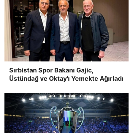
Sırbistan Spor Bakanı Gajic,
Üstündağ ve Oktay'ı Yemekte Ağırladı