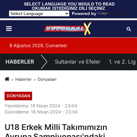
 SELECT LANGUAGE YOU WOULD TO READ 
OKUMAK İSTEDİĞİNİZ DİLİ SEÇİNİZ
  Powered by 
Translate
8 Ağustos 2026, Cumartesi
HABERLER
Sultanlar ve Efeler
1. ve 2. Lig
Haberler
Dünyadan
DÜNYADAN
Yayınlanma: 18 Nisan 2024 - 23:04
Güncelleme: 18 Nisan 2024 - 23:04
U18 Erkek Milli Takımımızın
Avrupa Şampiyonası'ndaki