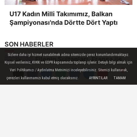
U17 Kadın Milli Takımımız, Balkan
Şampiyonası'nda Dörtte Dört Yaptı
SON HABERLER
Sizlere daha iyi hizmet sunabilmek adına sitemizde çerez konumlandırmaktayız.
Filenin Sultanları, Fransa ile
Kişisel verileriniz, KVKK ve GDPR kapsamında toplanıp işlenir. Detaylı bilgi almak için
Hazırlık Maçı Oynadı
Veri Politikamızı / Aydınlatma Metnimizi inceleyebilirsiniz. Sitemizi kullanarak,
çerezleri kullanmamızı kabul etmiş olacaksınız.
AYRINTILAR
TAMAM
Yorumlar
Yorumlar
Yorumlar
U17 Kız Milli Takımımız, Dünya
Şampiyonası'na Galibiyetle
Başladı...
2026 Akdeniz Oyunları'ndaki
Rakiplerimiz Belli Oldu
U17 Erkek Milli Takımımız,
Balkan Şampiyonası'nda Yarı