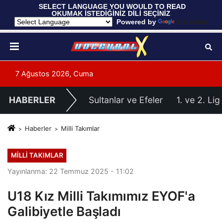
 SELECT LANGUAGE YOU WOULD TO READ 
OKUMAK İSTEDİĞİNİZ DİLİ SEÇİNİZ
  Powered by 
Translate
7 Ağustos 2026, Cuma
HABERLER
Sultanlar ve Efeler
1. ve 2. Lig
Haberler
Milli Takımlar
MILLI TAKIMLAR
Yayınlanma: 22 Temmuz 2025 - 11:02
U18 Kız Milli Takımımız EYOF'a
Galibiyetle Başladı