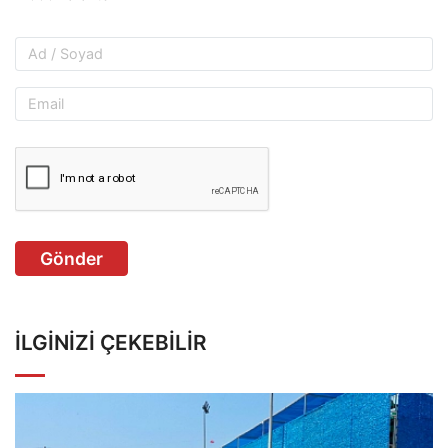
Gönder
İLGINIZI ÇEKEBILIR