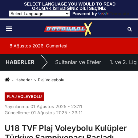
 SELECT LANGUAGE YOU WOULD TO READ 
OKUMAK İSTEDİĞİNİZ DİLİ SEÇİNİZ
  Powered by 
Translate
8 Ağustos 2026, Cumartesi
HABERLER
Sultanlar ve Efeler
1. ve 2. Lig
Haberler
Plaj Voleybolu
PLAJ VOLEYBOLU
Yayınlanma: 01 Ağustos 2025 - 23:11
Güncelleme: 01 Ağustos 2025 - 23:11
U18 TVF Plaj Voleybolu Kulüpler
Türkiye Şampiyonası Başladı