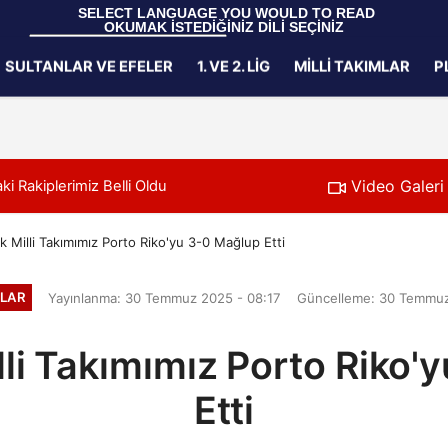
 SELECT LANGUAGE YOU WOULD TO READ 
OKUMAK İSTEDİĞİNİZ DİLİ SEÇİNİZ
  Powered by 
Translate
SULTANLAR VE EFELER
1. VE 2. LIG
MILLI TAKIMLAR
P
Gizlilik İlkeleri
Video Galeri
i Rakiplerimiz Belli Oldu
11:24
Filenin Sultanlar
 Milli Takımımız Porto Riko'yu 3-0 Mağlup Etti
MLAR
Yayınlanma: 30 Temmuz 2025 - 08:17
Güncelleme: 30 Temmuz
lli Takımımız Porto Riko'
Etti