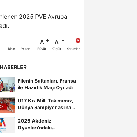
zenlenen 2025 PVE Avrupa
adı.
A
A
Büyüt
Küçült
Dinle
Yazdır
Yorumlar
 HABERLER
Filenin Sultanları, Fransa
ile Hazırlık Maçı Oynadı
U17 Kız Milli Takımımız,
Dünya Şampiyonası'na
Galibiyetle Başladı...
2026 Akdeniz
Oyunları'ndaki
Rakiplerimiz Belli Oldu