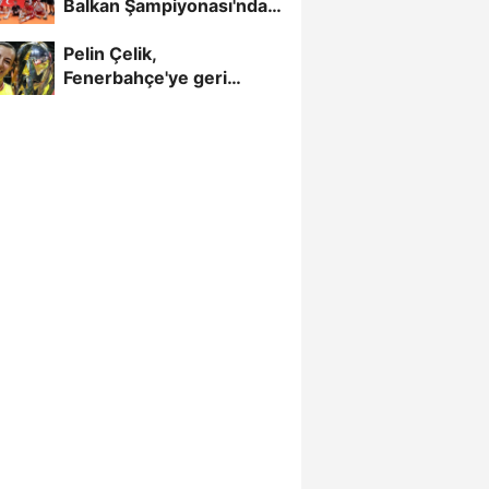
Balkan Şampiyonası'nda
Yarı Finalde
Pelin Çelik,
Fenerbahçe'ye geri
döndü