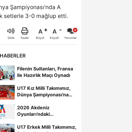
Dünya Şampiyonası'nda A
 setlerle 3-0 mağlup etti.
A
A
Büyüt
Küçült
Dinle
Yazdır
Yorumlar
 HABERLER
Filenin Sultanları, Fransa
ile Hazırlık Maçı Oynadı
U17 Kız Milli Takımımız,
Dünya Şampiyonası'na
Galibiyetle Başladı...
2026 Akdeniz
Oyunları'ndaki
Rakiplerimiz Belli Oldu
U17 Erkek Milli Takımımız,