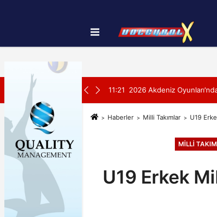
Künye
İletişim
Çerez Politikası
SON DAKİKA:
yonası'na Galibiyetle Başladı
11:21
2026 Akdeniz Oyunları'ndak
Haberler
Milli Takımlar
U19 Erkek
MILLI TAKI
U19 Erkek Mi