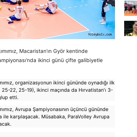
kımımız, Macaristan’ın Györ kentinde
iyonası’nda ikinci günü çifte galibiyetle
mımız, organizasyonun ikinci gününde oynadığı ilk
 25-22, 25-19), ikinci maçında da Hırvatistan'ı 3-
lup etti.
kımımız, Avrupa Şampiyonasının üçüncü gününde
 ile karşılaşacak. Müsabaka, ParaVolley Avrupa
acak.