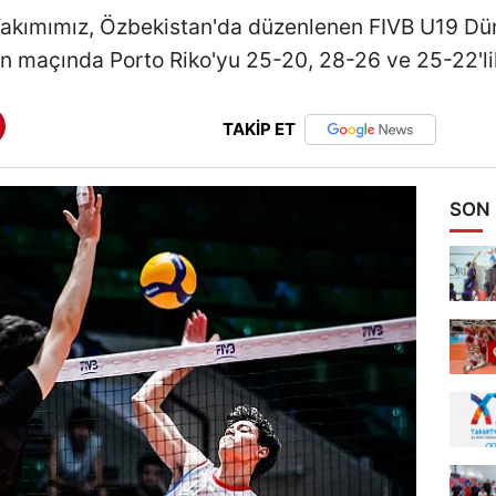
i Takımımız, Özbekistan'da düzenlenen FIVB U19 
n maçında Porto Riko'yu 25-20, 28-26 ve 25-22'lik
TAKİP ET
SON