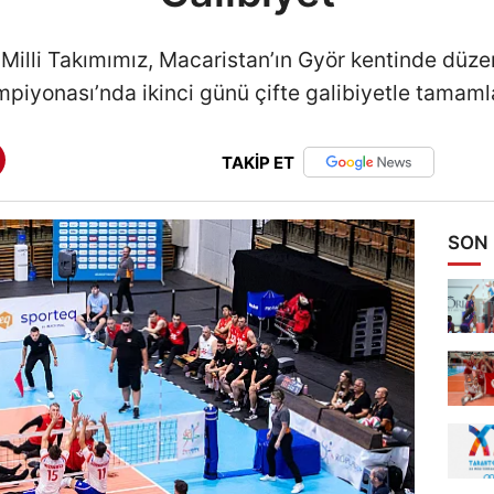
 Milli Takımımız, Macaristan’ın Györ kentinde dü
piyonası’nda ikinci günü çifte galibiyetle tamaml
TAKİP ET
SON