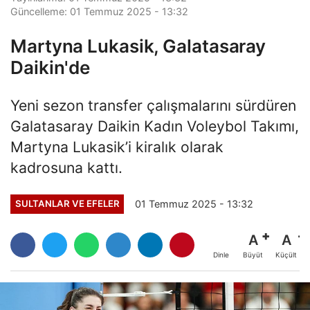
Güncelleme: 01 Temmuz 2025 - 13:32
Martyna Lukasik, Galatasaray
Daikin'de
Yeni sezon transfer çalışmalarını sürdüren
Galatasaray Daikin Kadın Voleybol Takımı,
Martyna Lukasik’i kiralık olarak
kadrosuna kattı.
01 Temmuz 2025 - 13:32
SULTANLAR VE EFELER
A
A
Büyüt
Küçült
Dinle