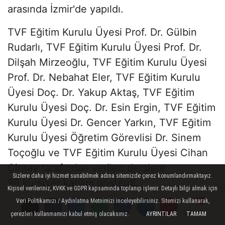
arasında İzmir'de yapıldı.
TVF Eğitim Kurulu Üyesi Prof. Dr. Gülbin
Rudarlı, TVF Eğitim Kurulu Üyesi Prof. Dr.
Dilşah Mirzeoğlu, TVF Eğitim Kurulu Üyesi
Prof. Dr. Nebahat Eler, TVF Eğitim Kurulu
Üyesi Doç. Dr. Yakup Aktaş, TVF Eğitim
Kurulu Üyesi Doç. Dr. Esin Ergin, TVF Eğitim
Kurulu Üyesi Dr. Gencer Yarkın, TVF Eğitim
Kurulu Üyesi Öğretim Görevlisi Dr. Sinem
Toçoğlu ve TVF Eğitim Kurulu Üyesi Cihan
Çintay tarafından verilen derslere
Sizlere daha iyi hizmet sunabilmek adına sitemizde çerez konumlandırmaktayız.
96 kursiyer katılım gösterdi.
Kişisel verileriniz, KVKK ve GDPR kapsamında toplanıp işlenir. Detaylı bilgi almak için
Veri Politikamızı / Aydınlatma Metnimizi inceleyebilirsiniz. Sitemizi kullanarak,
Kurs 29 Haziran 2025 tarihinde Gaziemir
çerezleri kullanmamızı kabul etmiş olacaksınız.
AYRINTILAR
TAMAM
Yorumlar
Yorumlar
Yorumlar
Yorumlar
Fuarı Konferans Salonunda yapılan teknik-