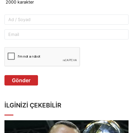
Gönder
İLGINIZI ÇEKEBILIR