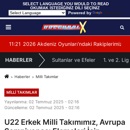
 SELECT LANGUAGE YOU WOULD TO READ 
OKUMAK İSTEDİĞİNİZ DİLİ SEÇİNİZ
  Powered by 
Translate
imiz Belli Oldu
11:24
Filenin Sultanları, Fransa ile Hazırlık Maçı Oy
HABERLER
Sultanlar ve Efeler
1. ve 2. Lig
Haberler
Milli Takımlar
MILLI TAKIMLAR
Yayınlanma: 02 Temmuz 2025 - 02:16
Güncelleme: 02 Temmuz 2025 - 02:16
U22 Erkek Milli Takımımız, Avrupa