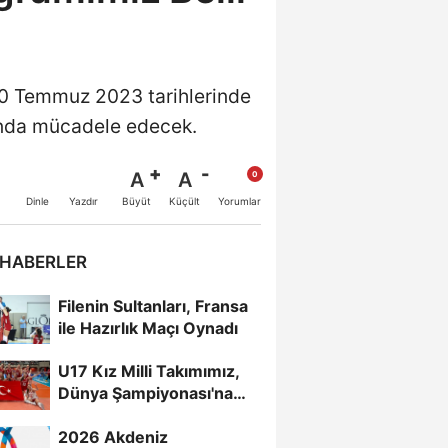
30 Temmuz 2023 tarihlerinde
’nda mücadele edecek.
A
A
Büyüt
Küçült
Dinle
Yazdır
Yorumlar
 HABERLER
Filenin Sultanları, Fransa
ile Hazırlık Maçı Oynadı
U17 Kız Milli Takımımız,
Dünya Şampiyonası'na
Galibiyetle Başladı...
2026 Akdeniz