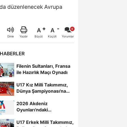
a’da düzenlenecek Avrupa
A
A
Büyüt
Küçült
Dinle
Yazdır
Yorumlar
 HABERLER
Filenin Sultanları, Fransa
ile Hazırlık Maçı Oynadı
U17 Kız Milli Takımımız,
Dünya Şampiyonası'na
Galibiyetle Başladı...
2026 Akdeniz
Oyunları'ndaki
Rakiplerimiz Belli Oldu
U17 Erkek Milli Takımımız,