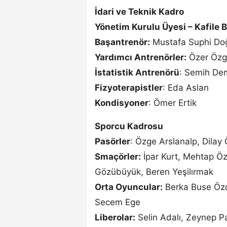
İdari ve Teknik Kadro
Yönetim Kurulu Üyesi – Kafile 
Başantrenör:
Mustafa Suphi Do
Yardımcı Antrenörler:
Özer Özg
İstatistik Antrenörü
: Semih De
Fizyoterapistler
: Eda Aslan
Kondisyoner
: Ömer Ertik
Sporcu Kadrosu
Pasörler
: Özge Arslanalp, Dilay
Smaçörler:
İpar Kurt, Mehtap Öz
Gözübüyük, Beren Yeşilırmak
Orta Oyuncular:
Berka Buse Özd
Secem Ege
Liberolar:
Selin Adalı, Zeynep Pa