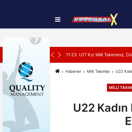
Künye
İletişim
Çerez Politikası
SON DAKİKA:
11:23
U17 Kız Milli Takımımız, Dünya Şampiyonası'
Haberler
Milli Takımlar
U22 Kadı
MILLI TAKI
U22 Kadın 
E