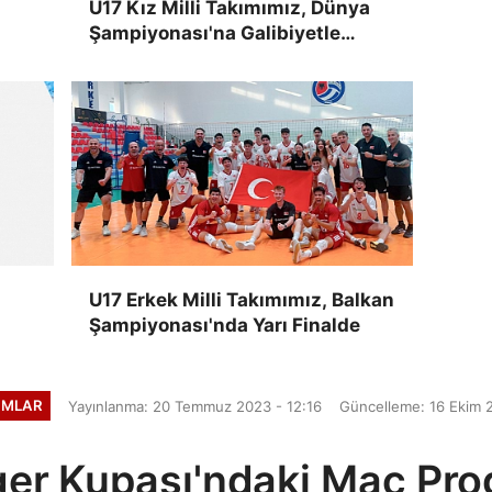
U17 Kız Milli Takımımız, Dünya
Şampiyonası'na Galibiyetle
Başladı
i
U17 Erkek Milli Takımımız, Balkan
Şampiyonası'nda Yarı Finalde
KIMLAR
Yayınlanma: 20 Temmuz 2023 - 12:16
Güncelleme: 16 Ekim 
er Kupası'ndaki Maç Pro