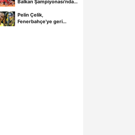
Balkan Şampiyonası'nda
Yarı Finalde
Pelin Çelik,
Fenerbahçe'ye geri
döndü