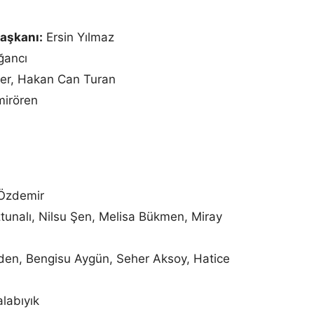
Başkanı:
Ersin Yılmaz
ğancı
er, Hakan Can Turan
mirören
 Özdemir
tunalı, Nilsu Şen, Melisa Bükmen, Miray
en, Bengisu Aygün, Seher Aksoy, Hatice
labıyık