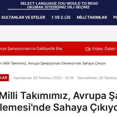
 SELECT LANGUAGE YOU WOULD TO READ 
OKUMAK İSTEDİĞİNİZ DİLİ SEÇİNİZ
  Powered by 
Translate
SULTANLAR VE EFELER
1. VE 2. LIG
MILLI TAKIMLAR
P
Gizlilik İlkeleri
Video Galeri
na Galibiyetle Başladı
11:21
2026 Akdeniz Oyunları'ndaki Rakip
n Milli Takımımız, Avrupa Şampiyonası Elemesi'nde Sahaya Çıkıyor
MLAR
Yayınlanma: 20 Temmuz 2023 - 12:18
Güncelleme: 20 Temmuz
Milli Takımımız, Avrupa 
lemesi'nde Sahaya Çıkıy