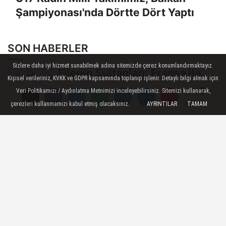
Şampiyonası'nda Dörtte Dört Yaptı
SON HABERLER
Sizlere daha iyi hizmet sunabilmek adına sitemizde çerez konumlandırmaktayız.
Filenin Sultanları, Fransa ile
Kişisel verileriniz, KVKK ve GDPR kapsamında toplanıp işlenir. Detaylı bilgi almak için
Hazırlık Maçı Oynadı
Veri Politikamızı / Aydınlatma Metnimizi inceleyebilirsiniz. Sitemizi kullanarak,
çerezleri kullanmamızı kabul etmiş olacaksınız.
AYRINTILAR
TAMAM
Yorumlar
Yorumlar
Yorumlar
U17 Kız Milli Takımımız, Dünya
Şampiyonası'na Galibiyetle
Başladı...
2026 Akdeniz Oyunları'ndaki
Rakiplerimiz Belli Oldu
U17 Erkek Milli Takımımız,
Balkan Şampiyonası'nda Yarı
Finalde
Pelin Çelik, Fenerbahçe'ye geri