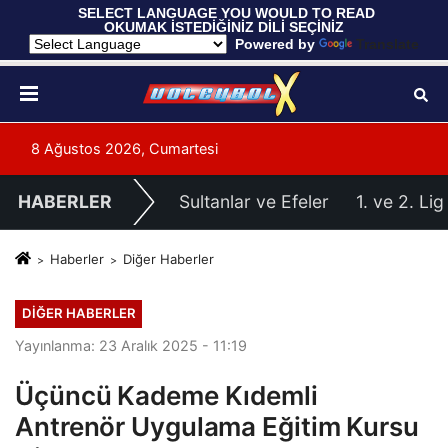
 SELECT LANGUAGE YOU WOULD TO READ 
OKUMAK İSTEDİĞİNİZ DİLİ SEÇİNİZ
  Powered by 
Translate
8 Ağustos 2026, Cumartesi
HABERLER
Sultanlar ve Efeler
1. ve 2. Lig
Haberler
Diğer Haberler
DIĞER HABERLER
Yayınlanma: 23 Aralık 2025 - 11:19
Üçüncü Kademe Kıdemli
Antrenör Uygulama Eğitim Kursu