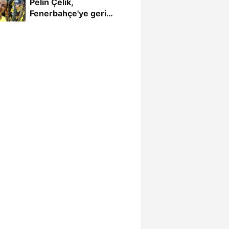
Pelin Çelik,
Fenerbahçe'ye geri
döndü