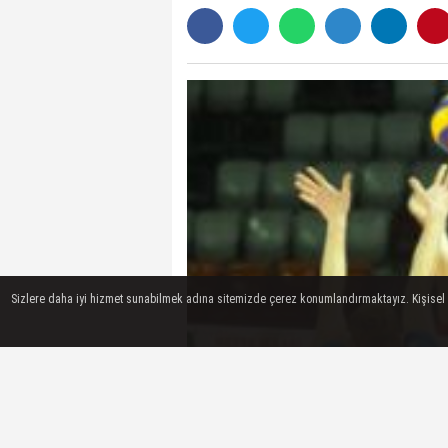
Sizlere daha iyi hizmet sunabilmek adına sitemizde çerez konumlandırmaktayız. Kişisel ver