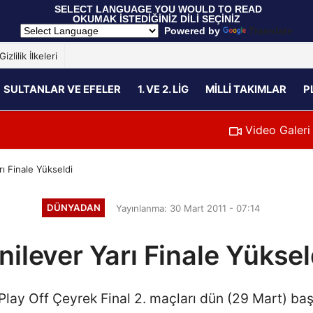
 SELECT LANGUAGE YOU WOULD TO READ 
OKUMAK İSTEDİĞİNİZ DİLİ SEÇİNİZ
  Powered by 
Translate
Gizlilik İlkeleri
SULTANLAR VE EFELER
1. VE 2. LIG
MILLI TAKIMLAR
P
Video Galeri
rı Finale Yükseldi
DÜNYADAN
Yayınlanma: 30 Mart 2011 - 07:14
nilever Yarı Finale Yüksel
Play Off Çeyrek Final 2. maçları dün (29 Mart) başlad