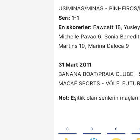
USIMINAS/MINAS - PINHEIROS
Seri: 1-1
En skorerler:
Fawcett 18, Yusley
Michelle Pavao 6; Sonia Benedito
Martins 10, Marina Daloca 9
31 Mart 2011
BANANA BOAT/PRAIA CLUBE -
MACAÉ SPORTS - VÔLEI FUTU
Not: E
şitlik olan serilerin maçla