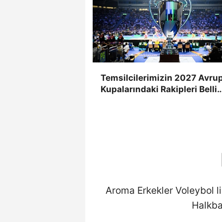
Temsilcilerimizin 2027 Avru
Kupalarındaki Rakipleri Belli
Oldu
Aroma Erkekler Voleybol l
Halkban