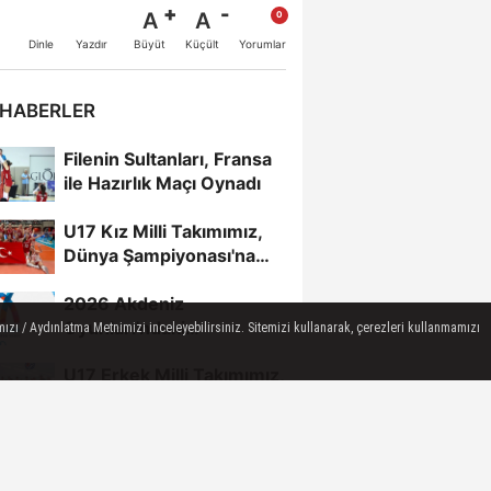
A
A
Büyüt
Küçült
Dinle
Yazdır
Yorumlar
 HABERLER
Filenin Sultanları, Fransa
ile Hazırlık Maçı Oynadı
U17 Kız Milli Takımımız,
Dünya Şampiyonası'na
Galibiyetle Başladı...
2026 Akdeniz
Oyunları'ndaki
ızı / Aydınlatma Metnimizi inceleyebilirsiniz. Sitemizi kullanarak, çerezleri kullanmamızı
Rakiplerimiz Belli Oldu
U17 Erkek Milli Takımımız,
Balkan Şampiyonası'nda
Yarı Finalde
Pelin Çelik,
Fenerbahçe'ye geri