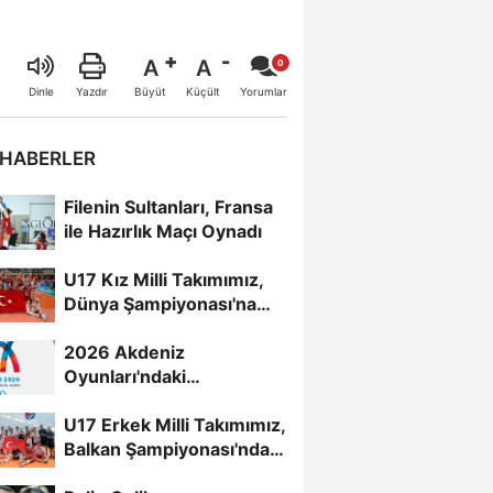
A
A
Büyüt
Küçült
Dinle
Yazdır
Yorumlar
 HABERLER
Filenin Sultanları, Fransa
ile Hazırlık Maçı Oynadı
U17 Kız Milli Takımımız,
Dünya Şampiyonası'na
Galibiyetle Başladı...
2026 Akdeniz
Oyunları'ndaki
Rakiplerimiz Belli Oldu
U17 Erkek Milli Takımımız,
Balkan Şampiyonası'nda
Yarı Finalde