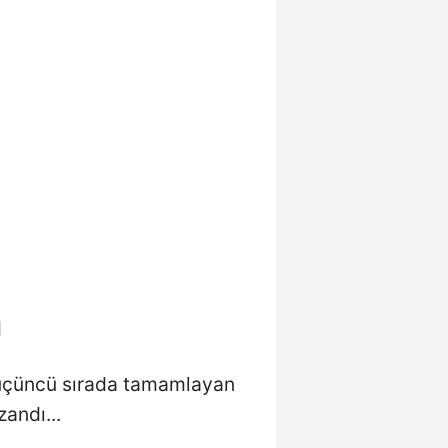
a
i üçüncü sırada tamamlayan
zandı...