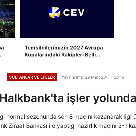
pa
Temsilcilerimizin 2027 Avrupa
Kupalarındaki Rakipleri Belli
Oluyor
SULTANLAR VE EFELER
Yayınlanma: 29 Mart 2011 - 20:18
Halkbank'ta işler yolund
igi normal sezonunda son 8 maçını kazanarak lig
k Ziraat Bankası ile yaptığı hazırlık maçını 3-1 ka