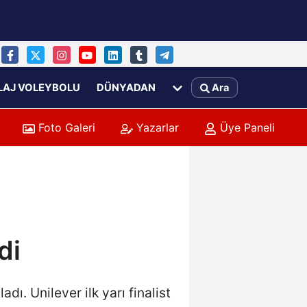
LAJ VOLEYBOLU
DÜNYADAN
Ara
Foto Galeri
Yazarlar
Üye Paneli
di
ı. Unilever ilk yarı finalist