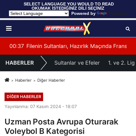
 SELECT LANGUAGE YOU WOULD TO READ 
OKUMAK İSTEDİĞİNİZ DİLİ SEÇİNİZ
  Powered by 
Translate
cisi
00:37
Filenin Sultanları, Hazırlık Maçında Fransa'y
00:
HABERLER
Sultanlar ve Efeler
1. ve 2. Lig
Haberler
Diğer Haberler
DIĞER HABERLER
Yayınlanma: 07 Kasım 2024 - 18:07
Uzman Posta Avrupa Oturarak
Voleybol B Kategorisi