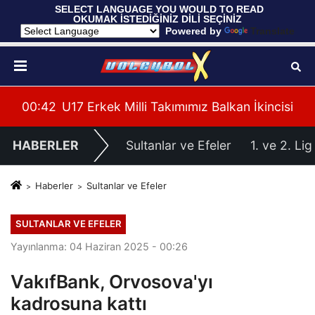
 SELECT LANGUAGE YOU WOULD TO READ 
OKUMAK İSTEDİĞİNİZ DİLİ SEÇİNİZ
  Powered by 
Translate
ağlup Etti
00:42
U17 Erkek Milli Takımımız Balkan İkincisi
00:
HABERLER
Sultanlar ve Efeler
1. ve 2. Lig
Haberler
Sultanlar ve Efeler
SULTANLAR VE EFELER
Yayınlanma: 04 Haziran 2025 - 00:26
VakıfBank, Orvosova'yı
kadrosuna kattı