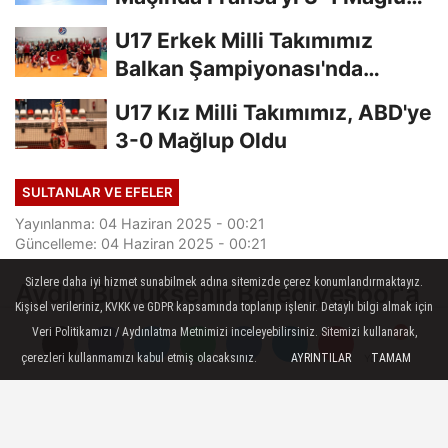
Etti
U17 Erkek Milli Takımımız
Balkan Şampiyonası'nda
Finalde
U17 Kız Milli Takımımız, ABD'ye
3-0 Mağlup Oldu
SULTANLAR VE EFELER
Yayınlanma: 04 Haziran 2025 - 00:21
Güncelleme: 04 Haziran 2025 - 00:21
Sizlere daha iyi hizmet sunabilmek adına sitemizde çerez konumlandırmaktayız.
Aydın Büyükşehir Belediyespor'a
Kişisel verileriniz, KVKK ve GDPR kapsamında toplanıp işlenir. Detaylı bilgi almak için
Rus Pasör
Veri Politikamızı / Aydınlatma Metnimizi inceleyebilirsiniz. Sitemizi kullanarak,
çerezleri kullanmamızı kabul etmiş olacaksınız.
AYRINTILAR
TAMAM
Yorumlar
Yorumlar
Vodafone Sultanlar Ligi ekiplerinden
Aydın Büyükşehir Belediyespor, Rus
pasör Viktoriia Kobzar’ı kadrosuna kattı.