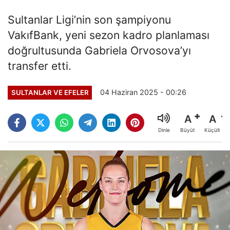
Sultanlar Ligi’nin son şampiyonu
VakıfBank, yeni sezon kadro planlaması
doğrultusunda Gabriela Orvosova’yı
transfer etti.
04 Haziran 2025 - 00:26
SULTANLAR VE EFELER
A
A
Büyüt
Küçült
Dinle