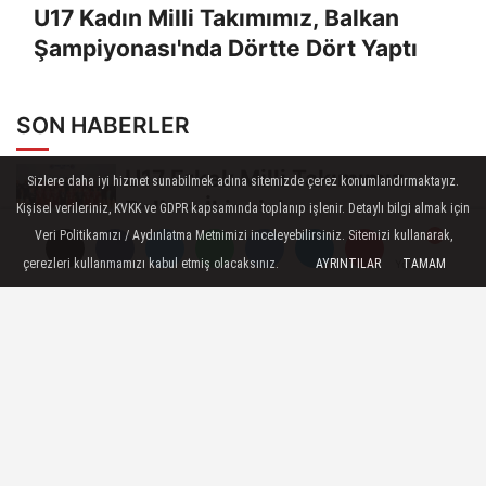
U17 Kadın Milli Takımımız, Balkan
Şampiyonası'nda Dörtte Dört Yaptı
SON HABERLER
U17 Erkek Milli Takımımız
Sizlere daha iyi hizmet sunabilmek adına sitemizde çerez konumlandırmaktayız.
Balkan İkincisi
Kişisel verileriniz, KVKK ve GDPR kapsamında toplanıp işlenir. Detaylı bilgi almak için
Veri Politikamızı / Aydınlatma Metnimizi inceleyebilirsiniz. Sitemizi kullanarak,
U17 Kız Milli Takımımız Mısır'ı
çerezleri kullanmamızı kabul etmiş olacaksınız.
AYRINTILAR
TAMAM
Yorumlar
Yorumlar
Yorumlar
3-0 Mağlup Etti
U17 Erkek Milli Takımımız
Balkan İkincisi
Filenin Sultanları, Hazırlık
Maçında Fransa'yı 3-1 Mağlup
Etti