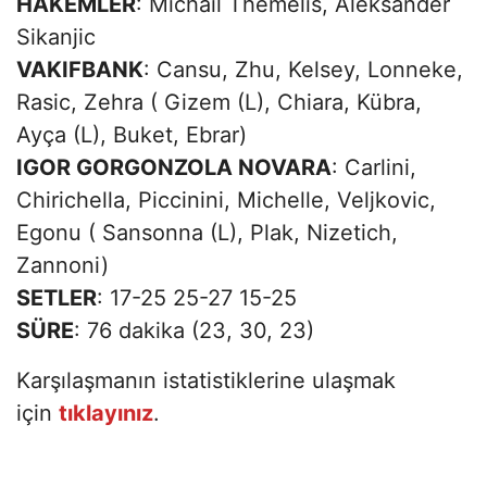
HAKEMLER
: Michail Themelis, Aleksander
Sikanjic
VAKIFBANK
: Cansu, Zhu, Kelsey, Lonneke,
Rasic, Zehra ( Gizem (L), Chiara, Kübra,
Ayça (L), Buket, Ebrar)
IGOR GORGONZOLA NOVARA
: Carlini,
Chirichella, Piccinini, Michelle, Veljkovic,
Egonu ( Sansonna (L), Plak, Nizetich,
Zannoni)
SETLER
: 17-25 25-27 15-25
SÜRE
: 76 dakika (23, 30, 23)
Karşılaşmanın istatistiklerine ulaşmak
için
tıklayınız
.