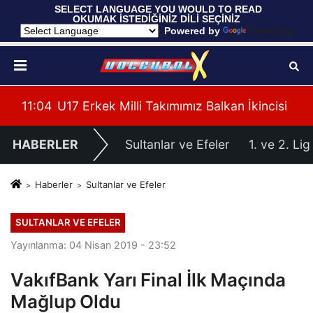
 SELECT LANGUAGE YOU WOULD TO READ 
OKUMAK İSTEDİĞİNİZ DİLİ SEÇİNİZ
  Powered by 
Translate
cisi
11:04
U17 Erkek Milli Takımımız Balkan İkincisi
HABERLER
Sultanlar ve Efeler
1. ve 2. Lig
Haberler
Sultanlar ve Efeler
SULTANLAR VE EFELER
Yayınlanma: 04 Nisan 2019 - 23:52
VakıfBank Yarı Final İlk Maçında
Mağlup Oldu