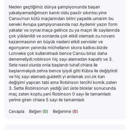
Neden geçtiğimiz dünya şampiyonunda başarı
yakalıyamadığımızın kanıtı oldu pasör sıkıntısı.yine
Cansu’nun kötü maçlarından birini yaşadık.umarım bu
seneki Avrupa şampiyonasında naz Aydemir yazın form
yakalar ve oynar.maça gelince zu ya maçın ilk sayılarında
çok yüklenildi ve sonlarda çok etkili olamadı zu.novaro
kazanmasının en büyük nedeni etkili servisler ve
egonyanın yanında michellanın skora katkısı.bizde
Lonneke çok kullanılmadı bence Cansu biraz daha
denemeliydi.robinson hiç sayı alamadan kapattı ve 3.
Sete nasıl olurda onla başlandı tuhaf.chiara ile
başlanmalıydı.zehra bence iyiydi gitti Kübra ile değiştirdi
ve hiç sayı alamadı.guidetti yi anlamak zor.ok kan
değişimi yapcan tabi ama Robinson tercihi komik.zaten
3. Sette Robinsonun yediği üst üste bloklar sonucunda
maç zaten koptu.yani Robinson 0 sayı ile tamamladı
yerine giren chiara 5 sayı ile tamamladı
Cevapla
Beğen (
0
)
Beğenme (
0
)