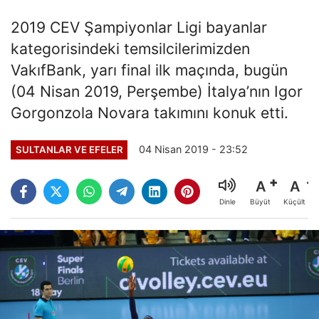
2019 CEV Şampiyonlar Ligi bayanlar
kategorisindeki temsilcilerimizden
VakıfBank, yarı final ilk maçında, bugün
(04 Nisan 2019, Perşembe) İtalya’nın Igor
Gorgonzola Novara takımını konuk etti.
04 Nisan 2019 - 23:52
SULTANLAR VE EFELER
A
A
Büyüt
Küçült
Dinle