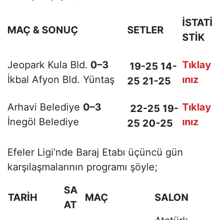
İSTATİ
MAÇ & SONUÇ
SETLER
STİK
Jeopark Kula Bld.
0–3
Tıklay
19-25 14-
İkbal Afyon Bld. Yüntaş
ınız
25 21-25
Arhavi Belediye
0–3
Tıklay
22-25 19-
İnegöl Belediye
ınız
25 20-25
Efeler Ligi’nde Baraj Etabı üçüncü gün
karşılaşmalarının programı şöyle;
SA
TARİH
MAÇ
SALON
AT