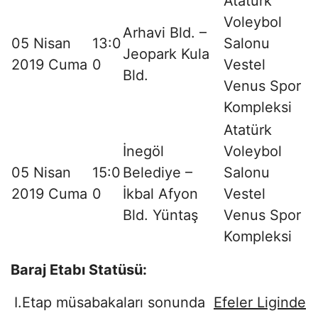
Atatürk
Voleybol
Arhavi Bld. –
05 Nisan
13:0
Salonu
Jeopark Kula
2019 Cuma
0
Vestel
Bld.
Venus Spor
Kompleksi
Atatürk
İnegöl
Voleybol
05 Nisan
15:0
Belediye –
Salonu
2019 Cuma
0
İkbal Afyon
Vestel
Bld. Yüntaş
Venus Spor
Kompleksi
Baraj Etabı Statüsü:
I.Etap müsabakaları sonunda
Efeler Liginde