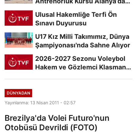
Antrenörlük Kursu Alanya’da
Başladı
Ulusal Hakemliğe Terfi Ön
Sınavı Duyurusu
U17 Kız Milli Takımımız, Dünya
Şampiyonası'nda Sahne Alıyor
2026-2027 Sezonu Voleybol
Hakem ve Gözlemci Klasman
Sınavı “İlk...
DÜNYADAN
Yayınlanma: 13 Nisan 2011 - 02:57
Brezilya'da Volei Futuro'nun
Otobüsü Devrildi (FOTO)