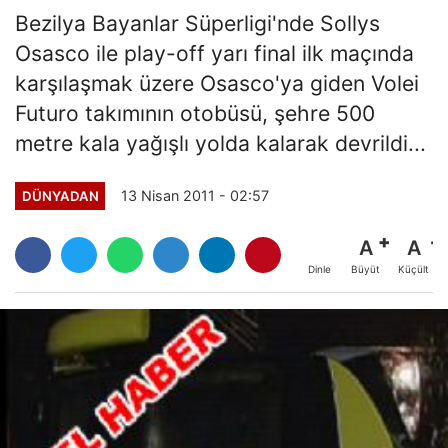
Bezilya Bayanlar Süperligi'nde Sollys
Osasco ile play-off yarı final ilk maçında
karşılaşmak üzere Osasco'ya giden Volei
Futuro takımının otobüsü, şehre 500
metre kala yağışlı yolda kalarak devrildi...
13 Nisan 2011 - 02:57
DÜNYADAN
A
A
Büyüt
Küçült
Dinle