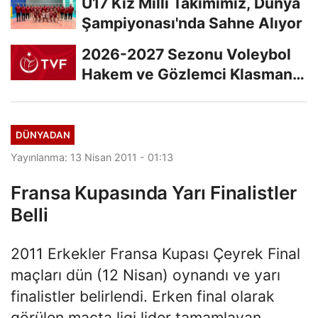
U17 Kız Milli Takımımız, Dünya
Şampiyonası'nda Sahne Alıyor
2026-2027 Sezonu Voleybol
Hakem ve Gözlemci Klasman
Sınavı “İlk...
DÜNYADAN
Yayınlanma: 13 Nisan 2011 - 01:13
Fransa Kupasında Yarı Finalistler
Belli
2011 Erkekler Fransa Kupası Çeyrek Final
maçları dün (12 Nisan) oynandı ve yarı
finalistler belirlendi. Erken final olarak
görülen maçta ligi lider tamamlayan