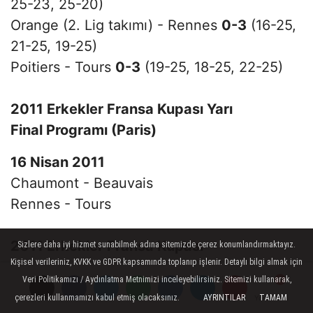
25-23, 25-20)
Orange (2. Lig takımı) - Rennes
0-3
(16-25,
21-25, 19-25)
Poitiers - Tours
0-3
(19-25, 18-25, 22-25)
2011 Erkekler Fransa Kupası Yarı
Final Programı
(Paris)
16 Nisan 2011
Chaumont - Beauvais
Rennes - Tours
2011 Erkekler Fransa Kupası
Sizlere daha iyi hizmet sunabilmek adına sitemizde çerez konumlandırmaktayız.
Kişisel verileriniz, KVKK ve GDPR kapsamında toplanıp işlenir. Detaylı bilgi almak için
Final Programı
(Paris)
Veri Politikamızı / Aydınlatma Metnimizi inceleyebilirsiniz. Sitemizi kullanarak,
17 Nisan 2011
Galip1 - Galip2
çerezleri kullanmamızı kabul etmiş olacaksınız.
AYRINTILAR
TAMAM
Yorumlar
Yorumlar
Yorumlar
Yorumlar