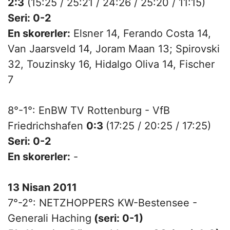
2:3
(15:25 / 25:21 / 24:26 / 25:20 / 11:15)
Seri:
0-2
En skorerler:
Elsner 14, Ferando Costa 14,
Van Jaarsveld 14, Joram Maan 13; Spirovski
32, Touzinsky 16, Hidalgo Oliva 14, Fischer
7
8°-1°: EnBW TV Rottenburg - VfB
Friedrichshafen
0:3
(17:25 / 20:25 / 17:25)
Seri:
0-2
En skorerler:
-
13 Nisan 2011
7°-2°: NETZHOPPERS KW-Bestensee -
Generali Haching
(seri: 0-1)