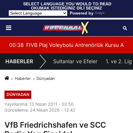
 SELECT LANGUAGE YOU WOULD TO READ 
OKUMAK İSTEDİĞİNİZ DİLİ SEÇİNİZ
  Powered by 
Translate
 U20 Erkekler Avrupa Şampiyonası İlk Tur Elemeleri Ha
00:38
FIVB Plaj Voleybolu Antrenörlük Kursu Alany
00:
HABERLER
Sultanlar ve Efeler
1. ve 2. Lig
Haberler
Dünyadan
DÜNYADAN
Yayınlanma: 13 Nisan 2011 - 02:50
Güncelleme: 24 Nisan 2026 - 12:42
VfB Friedrichshafen ve SCC