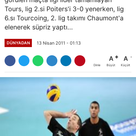
Tours, lig 2.si Poiters'i 3-0 yenerken, lig
6.sı Tourcoing, 2. lig takımı Chaumont'a
elenerek süpriz yaptı...
13 Nisan 2011 - 01:13
DÜNYADAN
A
A
Büyüt
Küçült
Dinle