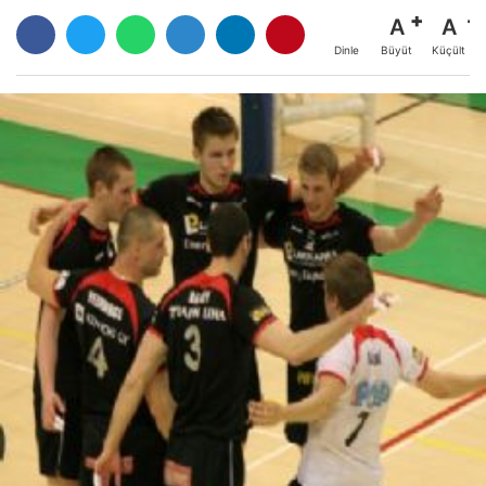
A
A
Büyüt
Küçült
Dinle