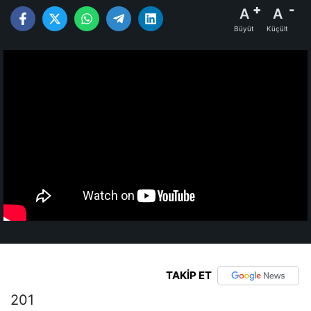
A
A
Büyüt
Küçült
TAKİP ET
201