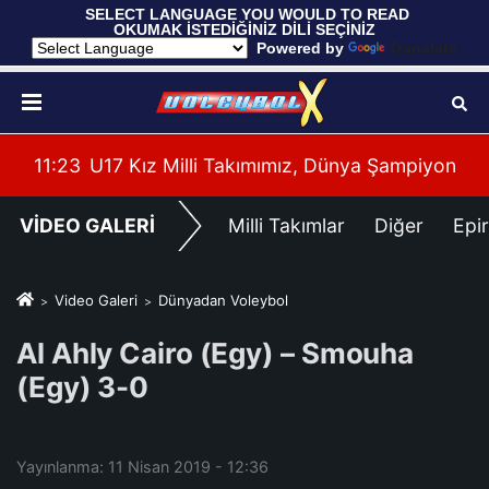
 SELECT LANGUAGE YOU WOULD TO READ 
OKUMAK İSTEDİĞİNİZ DİLİ SEÇİNİZ
  Powered by 
Translate
 Maçı Oynadı
11:23
U17 Kız Milli Takımımız, Dünya Şampiyonası'n
11:
VİDEO GALERİ
Milli Takımlar
Diğer
Epi
Video Galeri
Dünyadan Voleybol
Al Ahly Cairo (Egy) – Smouha
(Egy) 3-0
Yayınlanma: 11 Nisan 2019 - 12:36