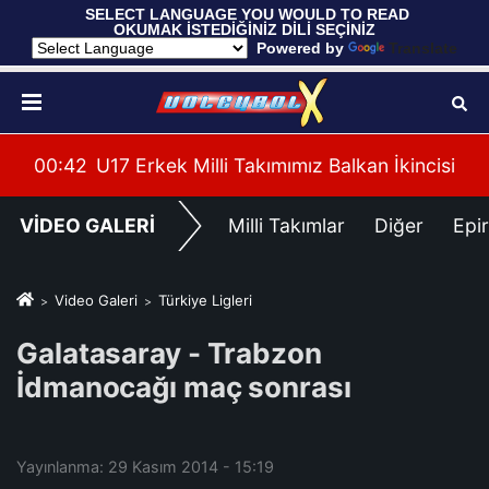
 SELECT LANGUAGE YOU WOULD TO READ 
OKUMAK İSTEDİĞİNİZ DİLİ SEÇİNİZ
  Powered by 
Translate
ağlup Etti
00:42
U17 Erkek Milli Takımımız Balkan İkincisi
00:
VİDEO GALERİ
Milli Takımlar
Diğer
Epi
Video Galeri
Türkiye Ligleri
Galatasaray - Trabzon
İdmanocağı maç sonrası
Yayınlanma: 29 Kasım 2014 - 15:19