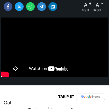
A
A
Büyüt
Küçült
TAKİP ET
Gal