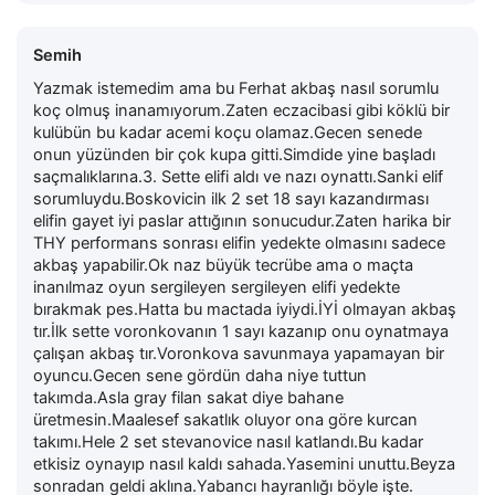
Semih
Yazmak istemedim ama bu Ferhat akbaş nasıl sorumlu
koç olmuş inanamıyorum.Zaten eczacibasi gibi köklü bir
kulübün bu kadar acemi koçu olamaz.Gecen senede
onun yüzünden bir çok kupa gitti.Simdide yine başladı
saçmalıklarına.3. Sette elifi aldı ve nazı oynattı.Sanki elif
sorumluydu.Boskovicin ilk 2 set 18 sayı kazandırması
elifin gayet iyi paslar attığının sonucudur.Zaten harika bir
THY performans sonrası elifin yedekte olmasını sadece
akbaş yapabilir.Ok naz büyük tecrübe ama o maçta
inanılmaz oyun sergileyen sergileyen elifi yedekte
bırakmak pes.Hatta bu mactada iyiydi.İYİ olmayan akbaş
tır.İlk sette voronkovanın 1 sayı kazanıp onu oynatmaya
çalışan akbaş tır.Voronkova savunmaya yapamayan bir
oyuncu.Gecen sene gördün daha niye tuttun
takımda.Asla gray filan sakat diye bahane
üretmesin.Maalesef sakatlık oluyor ona göre kurcan
takımı.Hele 2 set stevanovice nasıl katlandı.Bu kadar
etkisiz oynayıp nasıl kaldı sahada.Yasemini unuttu.Beyza
sonradan geldi aklına.Yabancı hayranlığı böyle işte.