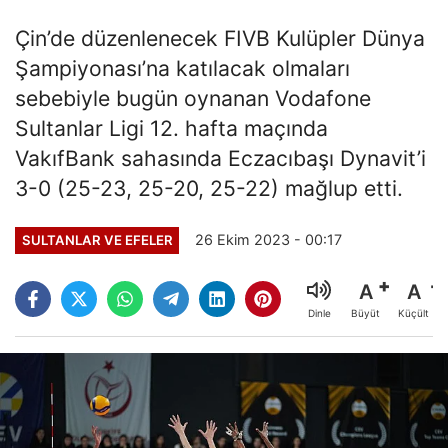
Çin’de düzenlenecek FIVB Kulüpler Dünya
Şampiyonası’na katılacak olmaları
sebebiyle bugün oynanan Vodafone
Sultanlar Ligi 12. hafta maçında
VakıfBank sahasında Eczacıbaşı Dynavit’i
3-0 (25-23, 25-20, 25-22) mağlup etti.
26 Ekim 2023 - 00:17
SULTANLAR VE EFELER
A
A
Büyüt
Küçült
Dinle