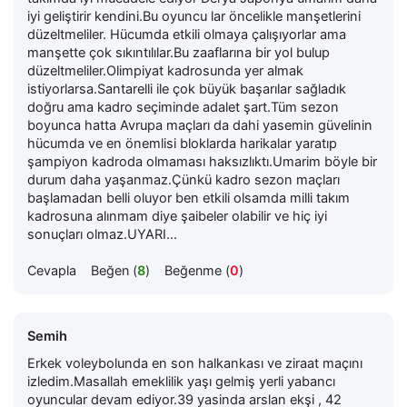
iyi geliştirir kendini.Bu oyuncu lar öncelikle manşetlerini
düzeltmeliler. Hücumda etkili olmaya çalışıyorlar ama
manşette çok sıkıntılılar.Bu zaaflarına bir yol bulup
düzeltmeliler.Olimpiyat kadrosunda yer almak
istiyorlarsa.Santarelli ile çok büyük başarılar sağladık
doğru ama kadro seçiminde adalet şart.Tüm sezon
boyunca hatta Avrupa maçları da dahi yasemin güvelinin
hücumda ve en önemlisi bloklarda harikalar yaratıp
şampiyon kadroda olmaması haksızlıktı.Umarim böyle bir
durum daha yaşanmaz.Çünkü kadro sezon maçları
başlamadan belli oluyor ben etkili olsamda milli takım
kadrosuna alınmam diye şaibeler olabilir ve hiç iyi
sonuçları olmaz.UYARI...
Cevapla
Beğen (
8
)
Beğenme (
0
)
Semih
Erkek voleybolunda en son halkankası ve ziraat maçını
izledim.Masallah emeklilik yaşı gelmiş yerli yabancı
oyuncular devam ediyor.39 yasinda arslan ekşi , 42