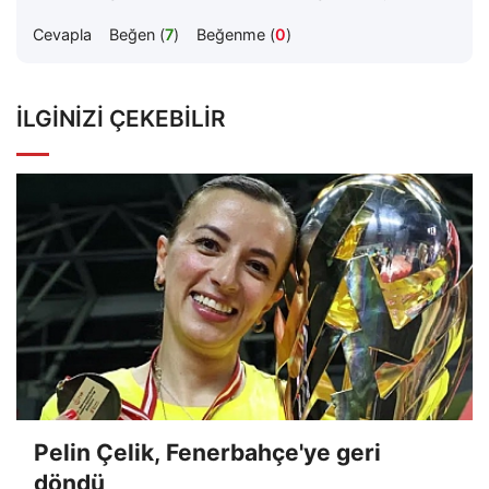
Cevapla
Beğen (
7
)
Beğenme (
0
)
İLGINIZI ÇEKEBILIR
Pelin Çelik, Fenerbahçe'ye geri
döndü