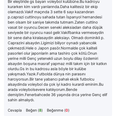
Bir eleştiride gs bayan voleybol kulübüne.Bu kadroyu
kurarken kim vardı yanlarında.Daha kalitesiz bir ekip
olamazdı.Vakif maçında 3 sette 6 sayı kazandıran
p.caprazi cuttinoyu sahada tutan İspanyol hernandesi
ben olsam bir saniye takımda tutmam.Zaten cuttino
vasat bir oyuncu.Gecen seneki aleksiadan daha düşük
seviyede bir oyuncu nasıl gelir.Vakifbanka vermeseydin
bir sene daha kiralasaydin aleksiayı. Olmadı dominikli p.
Caprazini alsaydın.Ligimizi biliyor oynadı yabancılık
çekmezdi.Hele o Japon pasör.Normalde çok kaliteli
pasorleri olur japonlarin ama tashiro çok kötü.Onun
yerine milli Genç yetenekli uzun boylu dilay özdemiri
alsaydın boşuna masraf yapmaz milli takım için bir katkın
olurdu.Gs in bu kadrosu asla böyle bir kulübe
yakışmadı.Yazık.Futbolda dünya nin parasını
harcıyorsun.Bir tane yabancı pahalı eksik futbolcu
alsaydinda voleybol da çok iyi kadro kurardi eminim.Bu
arada voleybolsevere katılıyorum.Bende
demiştim.Fenerbahcede 36 yaşında drca yerine Genç elif
sahin almalıydı.
Cevapla
Beğen (
8
)
Beğenme (
0
)