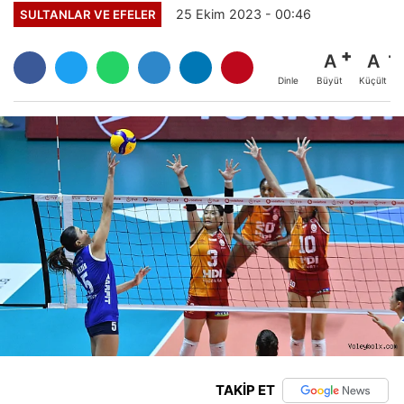
25 Ekim 2023 - 00:46
SULTANLAR VE EFELER
A
A
Büyüt
Küçült
Dinle
TAKİP ET