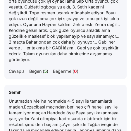
orta oyuncusu çok iyi oynadı ama Sırp Orta oyuncu çok
vasattı. Guidetti ogbogu yu aldı, 3. Setin kaderini
değiştirdi. Topa resmen uçarak müdahale ediyor. Boyu
çok uzun değil, ama çok iyi sıçrayıp ve topu çok iyi takip
ediyor. Oyununa Hayran kaldım. Zehra eski Zehra değil...
Kendine gelsin artık. Çok güzel oyuncu anladık ama
güzellikle maalesef blok yapılamayip ve sayı alınamıyor...
2 maçta Bahar ondan çok daha iyi oynuyor... Gabi her
yerde . Her takıma bir GABİ lâzım . Gabi ye çok teşekkür
ederiz. Takım oyuncuları daha birbirlerine alışamamış
görünüyor.
Cevapla
Beğen (
5
)
Beğenme (
0
)
Semih
Unutmadan Meliha normalde 4-5 sayı ile tamamlardı
maçları.Eczacibasi maçından beri hep çift haneli sayı ile
tamamlıyor maçları.Handede öyle.Baya sayı kazanmaya
çalışıyorlar.Yani olimpiyat kadrosunda olabilmek için bir
rekabet şimdiden başlamış.Ayni şekilde Tuğba iveginde
takımda iyi mücadele ediyor Derya Japonya umarım daha