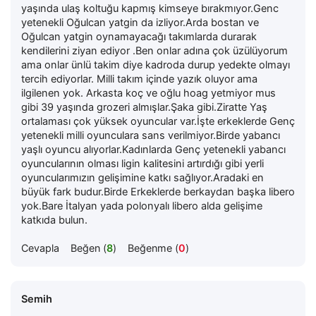
yaşında ulaş koltuğu kapmış kimseye bırakmıyor.Genc
yetenekli Oğulcan yatgin da izliyor.Arda bostan ve
Oğulcan yatgin oynamayacağı takımlarda durarak
kendilerini ziyan ediyor .Ben onlar adına çok üzülüyorum
ama onlar ünlü takim diye kadroda durup yedekte olmayı
tercih ediyorlar. Milli takım içinde yazık oluyor ama
ilgilenen yok. Arkasta koç ve oğlu hoag yetmiyor mus
gibi 39 yaşında grozeri almışlar.Şaka gibi.Ziratte Yaş
ortalaması çok yüksek oyuncular var.İşte erkeklerde Genç
yetenekli milli oyunculara sans verilmiyor.Birde yabancı
yaşlı oyuncu alıyorlar.Kadınlarda Genç yetenekli yabancı
oyuncularının olması ligin kalitesini artırdığı gibi yerli
oyuncularımızın gelişimine katkı sağlıyor.Aradaki en
büyük fark budur.Birde Erkeklerde berkaydan başka libero
yok.Bare İtalyan yada polonyalı libero alda gelişime
katkıda bulun.
Cevapla
Beğen (
8
)
Beğenme (
0
)
Semih