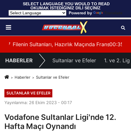
 SELECT LANGUAGE YOU WOULD TO READ 
OKUMAK İSTEDİĞİNİZ DİLİ SEÇİNİZ
  Powered by 
Translate
Fransa'yı 3-1 Mağlup Etti
00:35
U17 Erkek Milli Takımımız Balkan Şampiyona
00:
HABERLER
Sultanlar ve Efeler
1. ve 2. Lig
Haberler
Sultanlar ve Efeler
SULTANLAR VE EFELER
Yayınlanma: 26 Ekim 2023 - 00:17
Vodafone Sultanlar Ligi'nde 12.
Hafta Maçı Oynandı