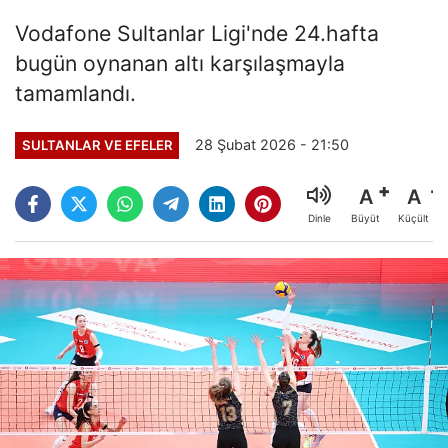
Vodafone Sultanlar Ligi'nde 24.hafta
bugün oynanan altı karşılaşmayla
tamamlandı.
28 Şubat 2026 - 21:50
SULTANLAR VE EFELER
A
A
Büyüt
Küçült
Dinle