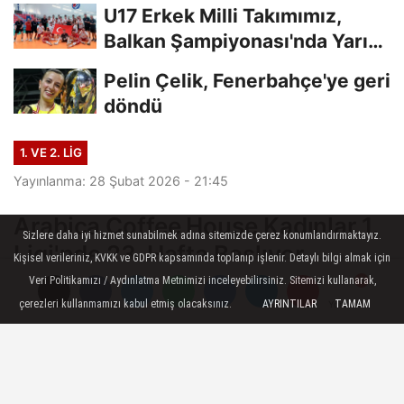
U17 Erkek Milli Takımımız,
Balkan Şampiyonası'nda Yarı
Finalde
Pelin Çelik, Fenerbahçe'ye geri
döndü
1. VE 2. LIG
Yayınlanma: 28 Şubat 2026 - 21:45
Arabica Coffee House Kadınlar 1.
Sizlere daha iyi hizmet sunabilmek adına sitemizde çerez konumlandırmaktayız.
Ligi'nde 23. Hafta Başlıyor
Kişisel verileriniz, KVKK ve GDPR kapsamında toplanıp işlenir. Detaylı bilgi almak için
Veri Politikamızı / Aydınlatma Metnimizi inceleyebilirsiniz. Sitemizi kullanarak,
Arabica Coffee House Kadınlar 1. Ligi'nde
çerezleri kullanmamızı kabul etmiş olacaksınız.
AYRINTILAR
TAMAM
Yorumlar
Yorumlar
heyecan, yirmi üçüncü hafta maçlarıyla
devam ediyor.