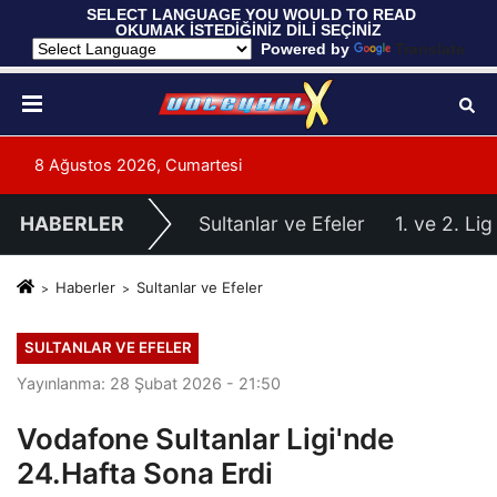
 SELECT LANGUAGE YOU WOULD TO READ 
OKUMAK İSTEDİĞİNİZ DİLİ SEÇİNİZ
  Powered by 
Translate
8 Ağustos 2026, Cumartesi
HABERLER
Sultanlar ve Efeler
1. ve 2. Lig
Haberler
Sultanlar ve Efeler
SULTANLAR VE EFELER
Yayınlanma: 28 Şubat 2026 - 21:50
Vodafone Sultanlar Ligi'nde
24.Hafta Sona Erdi